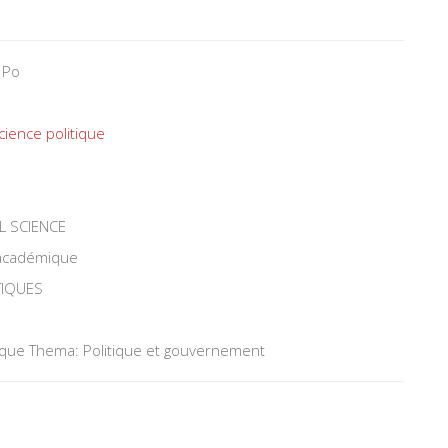
 Po
cience politique
L SCIENCE
 académique
TIQUES
tique Thema: Politique et gouvernement