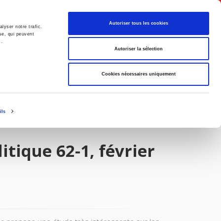
Français
Autoriser tous les cookies
lyser notre trafic.
se, qui peuvent
s.
Politique
Société
Autoriser la sélection
Cookies nécessaires uniquement
ils
itique 62-1, février