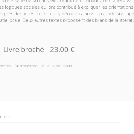
e d'une série de scrutins électoraux déterminants, ce numéro Var
es logiques sociales qui ont contribué à expliquer les orientations
s présidentielles. Le lecteur y découvrira aussi un article sur l'a
tie locale. Deux autres textes proposent des bilans de la littérat
cation politique pour l’un, et sur les usages de la notion d’« inters
es pour l'autre.
Livre broché
-
23,00 €
ttention ! Pas d'expédition jusqu'au lundi 17 août
aire