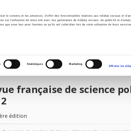
er le contenu et les annonces, d'offrir des fonctionnalités relatives aux médias sociaux et d'ana
 sur l'utilisation de notre site avec nos partenaires de médias sociaux, de publicité et d'analy
ns que vous leur avez fournies ou qu'ils ont collectées lors de votre utilisation de leurs service
il
Environnement
Histoire
International
s
Statistiques
Marketing
Afficher les déta
ue française de science pol
12
ère édition