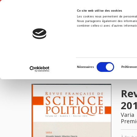
Ce site web utilise des cookies
Les cookies nous permettent de personnalis
Nous partageons également des informations
combiner celles-ci avec d'autres informatio
Accue
Revue française de science politique 62-1, février 2012
Accueil
Sélection
Nécessaires
Préférence
du
IMAGES
consentement
Rev
20
Varia
Premi