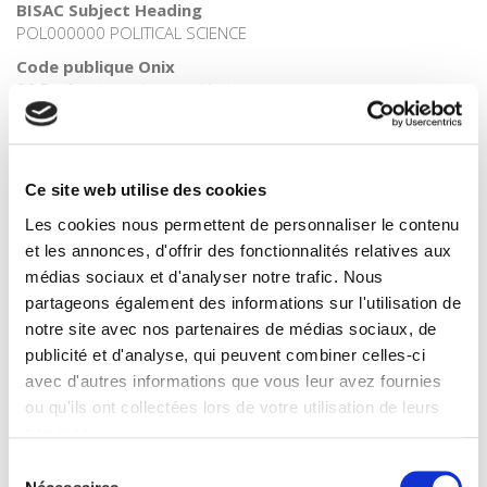
BISAC Subject Heading
POL000000 POLITICAL SCIENCE
Code publique Onix
06 Professionnel et académique
CLIL (Version 2013-2019 )
3283 SCIENCES POLITIQUES
Date de première publication du titre
Ce site web utilise des cookies
1978
Les cookies nous permettent de personnaliser le contenu
Code Identifiant de classement sujet
et les annonces, d'offrir des fonctionnalités relatives aux
Classification thématique Thema: Politique et gouvernement
médias sociaux et d'analyser notre trafic. Nous
partageons également des informations sur l'utilisation de
notre site avec nos partenaires de médias sociaux, de
Titres
liés
publicité et d'analyse, qui peuvent combiner celles-ci
avec d'autres informations que vous leur avez fournies
La ville verte au pied du mur
ou qu'ils ont collectées lors de votre utilisation de leurs
services.
Sélection