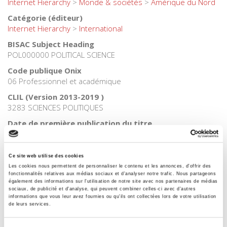
Internet Hierarchy
>
Monde & sociétés
>
Amérique du Nord
Catégorie (éditeur)
Internet Hierarchy
>
International
BISAC Subject Heading
POL000000 POLITICAL SCIENCE
Code publique Onix
06 Professionnel et académique
CLIL (Version 2013-2019 )
3283 SCIENCES POLITIQUES
Date de première publication du titre
1960
Code Identifiant de classement sujet
Ce site web utilise des cookies
Classification thématique Thema: Politique et gouvernement
Les cookies nous permettent de personnaliser le contenu et les annonces, d'offrir des
fonctionnalités relatives aux médias sociaux et d'analyser notre trafic. Nous partageons
également des informations sur l'utilisation de notre site avec nos partenaires de médias
sociaux, de publicité et d'analyse, qui peuvent combiner celles-ci avec d'autres
informations que vous leur avez fournies ou qu'ils ont collectées lors de votre utilisation
Titres
liés
de leurs services.