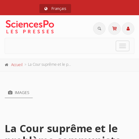
Français
Toggle
navigat
La Cour suprême et le problème communiste aux Etats-Unis
Accueil
IMAGES
La Cour suprême et le