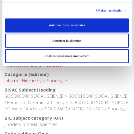
Internet Hierarchy
>
Domaine histoire
>
Syndicats
Afficher les détails
Catégorie (éditeur)
Internet Hierarchy
>
Genre
Autoriser tous les cookies
Catégorie (éditeur)
Internet Hierarchy
>
Histoire
Autoriser la sélection
Catégorie (éditeur)
Internet Hierarchy
>
Politique
Cookies nécessaires uniquement
Catégorie (éditeur)
Internet Hierarchy
>
Société
Catégorie (éditeur)
Internet Hierarchy
>
Sociologie
BISAC Subject Heading
SOC000000 SOCIAL SCIENCE > SOC010000 SOCIAL SCIENCE
/ Feminism & Feminist Theory > SOC032000 SOCIAL SCIENCE
/ Gender Studies > SOC026000 SOCIAL SCIENCE / Sociology
BIC subject category (UK)
J Society & social sciences
Code publique Onix