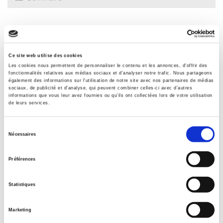
de la réalité sociale se dévoile ici.
Spécifications
Ce site web utilise des cookies
Éditeur
Les cookies nous permettent de personnaliser le contenu et les annonces, d'offrir des
Presses de Sciences Po
fonctionnalités relatives aux médias sociaux et d'analyser notre trafic. Nous partageons
également des informations sur l'utilisation de notre site avec nos partenaires de médias
Auteur
sociaux, de publicité et d'analyse, qui peuvent combiner celles-ci avec d'autres
informations que vous leur avez fournies ou qu'ils ont collectées lors de votre utilisation
Cécile Guillaume
de leurs services.
Collection
Académique
Sélection
Nécessaires
Langue
du
français
consentement
Préférences
Catégorie (éditeur)
Internet Hierarchy
>
Sociologie
>
Étude de genre
Statistiques
Catégorie (éditeur)
Internet Hierarchy
>
Domaines
>
Genre
Marketing
Catégorie (éditeur)