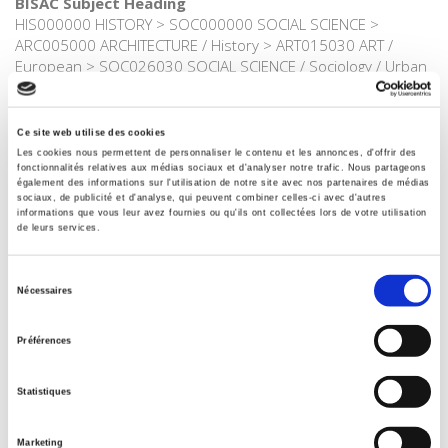
BISAC Subject Heading
HIS000000 HISTORY > SOC000000 SOCIAL SCIENCE >
ARC005000 ARCHITECTURE / History > ART015030 ART /
European > SOC026030 SOCIAL SCIENCE / Sociology / Urban
BIC subject category (UK)
J Society & social sciences > HB History
Ce site web utilise des cookies
Code publique Onix
Les cookies nous permettent de personnaliser le contenu et les annonces, d'offrir des
06 Professionnel et académique
fonctionnalités relatives aux médias sociaux et d'analyser notre trafic. Nous partageons
également des informations sur l'utilisation de notre site avec nos partenaires de médias
Date de première publication du titre
sociaux, de publicité et d'analyse, qui peuvent combiner celles-ci avec d'autres
informations que vous leur avez fournies ou qu'ils ont collectées lors de votre utilisation
19 juin 2026
de leurs services.
Type d'ouvrage
Monographie
Sélection
Nécessaires
du
Avec
Index, Bibliographie
consentement
Préférences
Statistiques
Titres
liés
Marketing