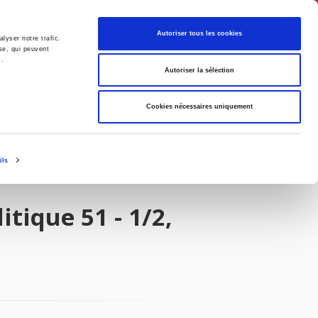
Français
Autoriser tous les cookies
lyser notre trafic.
se, qui peuvent
s.
Politique
Société
Autoriser la sélection
Cookies nécessaires uniquement
ils
tique 51 - 1/2,