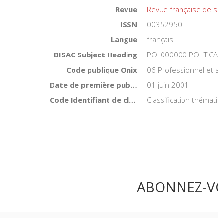
Spécifications
Éditeur
Presses de Sciences
Auteur
Revue
Revue française de s
ISSN
00352950
Langue
français
BISAC Subject Heading
POL000000 POLITICA
Code publique Onix
06 Professionnel et
Date de première publication du titre
01 juin 2001
Code Identifiant de classement sujet
Classification théma