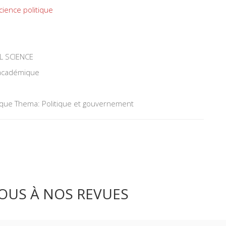
 Po
cience politique
L SCIENCE
 académique
tique Thema: Politique et gouvernement