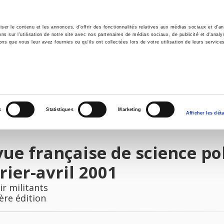
er le contenu et les annonces, d'offrir des fonctionnalités relatives aux médias sociaux et d'ana
 sur l'utilisation de notre site avec nos partenaires de médias sociaux, de publicité et d'analy
ns que vous leur avez fournies ou qu'ils ont collectées lors de votre utilisation de leurs service
il
Environnement
Histoire
International
s
Statistiques
Marketing
Afficher les déta
ue française de science poli
rier-avril 2001
r militants
ère édition