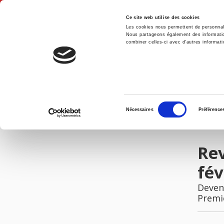
Ce site web utilise des cookies
Les cookies nous permettent de personnalis
Nous partageons également des informations
combiner celles-ci avec d'autres informatio
Accue
Revue française de science politique 51 - 1/2, février-avril 2001
Accueil
Sélection
Nécessaires
Préférence
du
IMAGES
consentement
Rev
fév
Deveni
Premi