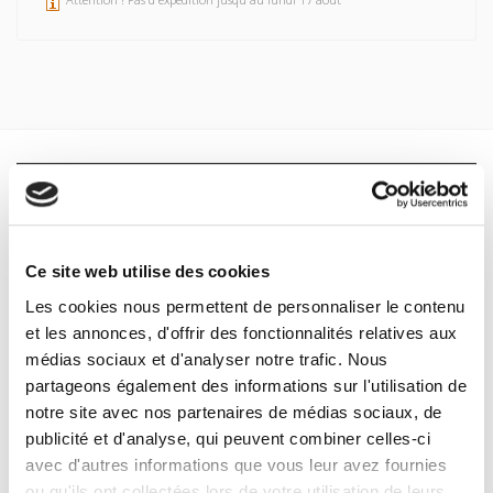
Spécifications
Formats
Ce site web utilise des cookies
Sommaire
Les cookies nous permettent de personnaliser le contenu
et les annonces, d'offrir des fonctionnalités relatives aux
Spécifications
médias sociaux et d'analyser notre trafic. Nous
partageons également des informations sur l'utilisation de
notre site avec nos partenaires de médias sociaux, de
Éditeur
publicité et d'analyse, qui peuvent combiner celles-ci
Presses de Sciences Po
avec d'autres informations que vous leur avez fournies
Auteur
ou qu'ils ont collectées lors de votre utilisation de leurs