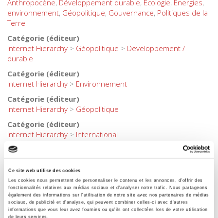
Anthropocène
,
Développement durable
,
Écologie
,
Énergies
,
environnement
,
Géopolitique
,
Gouvernance
,
Politiques de la
Terre
Catégorie (éditeur)
Internet Hierarchy
>
Géopolitique
>
Developpement /
durable
Catégorie (éditeur)
Internet Hierarchy
>
Environnement
Catégorie (éditeur)
Internet Hierarchy
>
Géopolitique
Catégorie (éditeur)
Internet Hierarchy
>
International
BISAC Subject Heading
POL000000 POLITICAL SCIENCE > REF000000 REFERENCE
Ce site web utilise des cookies
BIC subject category (UK)
Les cookies nous permettent de personnaliser le contenu et les annonces, d'offrir des
R Earth sciences, geography, environment, planning > H
fonctionnalités relatives aux médias sociaux et d'analyser notre trafic. Nous partageons
Humanities > J Society & social sciences
également des informations sur l'utilisation de notre site avec nos partenaires de médias
sociaux, de publicité et d'analyse, qui peuvent combiner celles-ci avec d'autres
Code publique Onix
informations que vous leur avez fournies ou qu'ils ont collectées lors de votre utilisation
de leurs services.