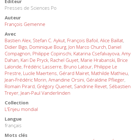
Éditeur
Presses de Sciences Po
Auteur
François Gemenne
Avec
Bastien Alex
,
Stefan C. Aykut
,
François Bafoil
,
Alice Baillat
,
Didier Bigo
,
Dominique Bourg
,
Jon Marco Church
,
Daniel
Compagnon
,
Philippe Copinschi
,
Katarina Csefalvayova
,
Amy
Dahan
,
Kari De Pryck
,
Rachel Guyet
,
Marie Hrabanski
,
Brice
Lalonde
,
Frédéric Lasserre
,
Bruno Latour
,
Philippe Le
Prestre
,
Lucile Maertens
,
Gérard Mairet
,
Mathilde Mathieu
,
Jean-Frédéric Morin
,
Amandine Orsini
,
Géraldine Pflieger
,
Romain Pirard
,
Grégory Quenet
,
Sandrine Revet
,
Sébastien
Treyer
,
Jean-Paul Vanderlinden
Collection
L'Enjeu mondial
Langue
français
Mots clés