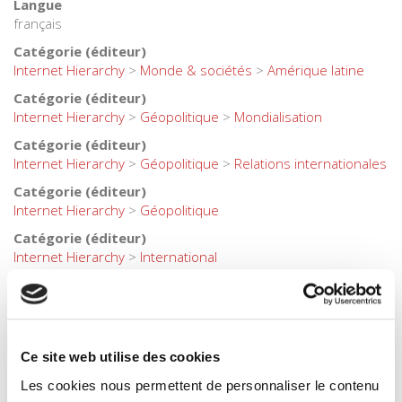
Langue
français
Catégorie (éditeur)
Internet Hierarchy
>
Monde & sociétés
>
Amérique latine
Catégorie (éditeur)
Internet Hierarchy
>
Géopolitique
>
Mondialisation
Catégorie (éditeur)
Internet Hierarchy
>
Géopolitique
>
Relations internationales
Catégorie (éditeur)
Internet Hierarchy
>
Géopolitique
Catégorie (éditeur)
Internet Hierarchy
>
International
Catégorie (éditeur)
Internet Hierarchy
>
Monde & sociétés
BISAC Subject Heading
POL000000 POLITICAL SCIENCE
Ce site web utilise des cookies
Code publique Onix
Les cookies nous permettent de personnaliser le contenu
01 Grand public