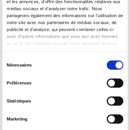
et les annonces, d'offrir des fonctionnalités relatives aux
CLIL (Version 2013-2019 )
médias sociaux et d'analyser notre trafic. Nous
3283 SCIENCES POLITIQUES
partageons également des informations sur l'utilisation de
Date de première publication du titre
notre site avec nos partenaires de médias sociaux, de
12 mars 2009
publicité et d'analyse, qui peuvent combiner celles-ci
avec d'autres informations que vous leur avez fournies
Code Identifiant de classement sujet
Classification thématique Thema: Politique et gouvernement
ou qu'ils ont collectées lors de votre utilisation de leurs
services.
Langue originale
anglais
Sélection
Nécessaires
du
consentement
Related
titles
Préférences
Atlas des mondes urbains
Statistiques
Atlas espace mondial
Marketing