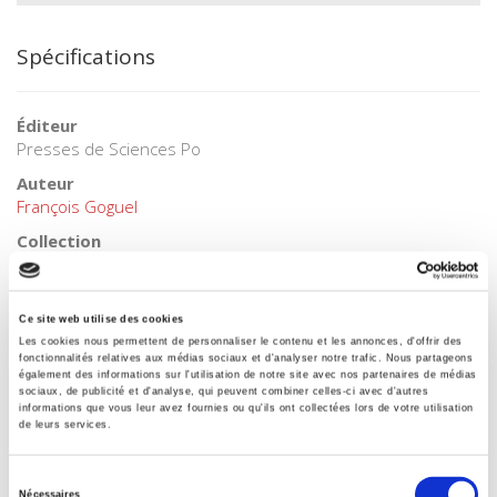
Spécifications
Éditeur
Presses de Sciences Po
Auteur
François Goguel
Collection
Académique
Langue
français
Ce site web utilise des cookies
Les cookies nous permettent de personnaliser le contenu et les annonces, d'offrir des
Mots clés
fonctionnalités relatives aux médias sociaux et d'analyser notre trafic. Nous partageons
Sociologie électorale
également des informations sur l'utilisation de notre site avec nos partenaires de médias
sociaux, de publicité et d'analyse, qui peuvent combiner celles-ci avec d'autres
informations que vous leur avez fournies ou qu'ils ont collectées lors de votre utilisation
Catégorie (éditeur)
de leurs services.
Internet Hierarchy
>
Sociologie
>
Sociologie électorale
Catégorie (éditeur)
Sélection
Internet Hierarchy
>
Politique
Nécessaires