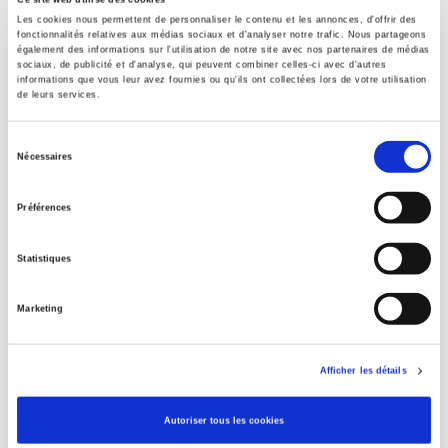
28 mars 2019
Les cookies nous permettent de personnaliser le contenu et les annonces, d'offrir des
fonctionnalités relatives aux médias sociaux et d'analyser notre trafic. Nous partageons
Type d'ouvrage
également des informations sur l'utilisation de notre site avec nos partenaires de médias
Numéro de revue
sociaux, de publicité et d'analyse, qui peuvent combiner celles-ci avec d'autres
informations que vous leur avez fournies ou qu'ils ont collectées lors de votre utilisation
de leurs services.
Titres
liés
Sélection
Nécessaires
du
consentement
Le mouvement social 293, octobre-décembre 2025
Préférences
Statistiques
20&21. Revue d'histoire, 168 - octobre, décembre 2025
Marketing
Rome, promenades sociologiques
Afficher les détails
Autoriser tous les cookies