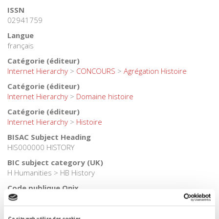
ISSN
02941759
Langue
français
Catégorie (éditeur)
Internet Hierarchy
>
CONCOURS
>
Agrégation Histoire
Catégorie (éditeur)
Internet Hierarchy
>
Domaine histoire
Catégorie (éditeur)
Internet Hierarchy
>
Histoire
BISAC Subject Heading
HIS000000 HISTORY
BIC subject category (UK)
H Humanities > HB History
Code publique Onix
06 Professionnel et académique
Date de première publication du titre
Ce site web utilise des cookies