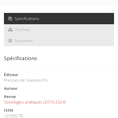
trois questionnements que ce numéro de Sociologies
Pratiques tente de répondre.
Spécifications
Formats
Sommaire
Spécifications
Éditeur
Presses de Sciences Po
Auteur
Revue
Sociologies pratiques (2010-2024)
ISSN
12959278