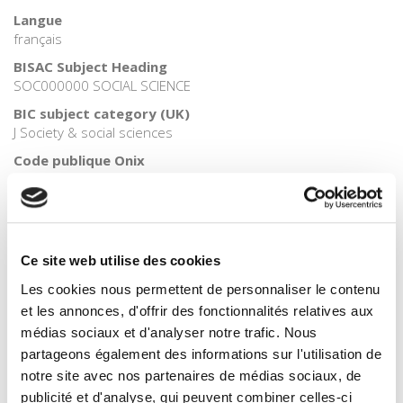
Langue
français
BISAC Subject Heading
SOC000000 SOCIAL SCIENCE
BIC subject category (UK)
J Society & social sciences
Code publique Onix
06 Professionnel et académique
CLIL (Version 2013-2019 )
3081 Sciences sociales
Crédit
Ce site web utilise des cookies
Presses de Sciences Po
Les cookies nous permettent de personnaliser le contenu
Date de première publication du titre
et les annonces, d'offrir des fonctionnalités relatives aux
30 septembre 2016
médias sociaux et d'analyser notre trafic. Nous
Type d'ouvrage
partageons également des informations sur l'utilisation de
Numéro de revue
notre site avec nos partenaires de médias sociaux, de
publicité et d'analyse, qui peuvent combiner celles-ci