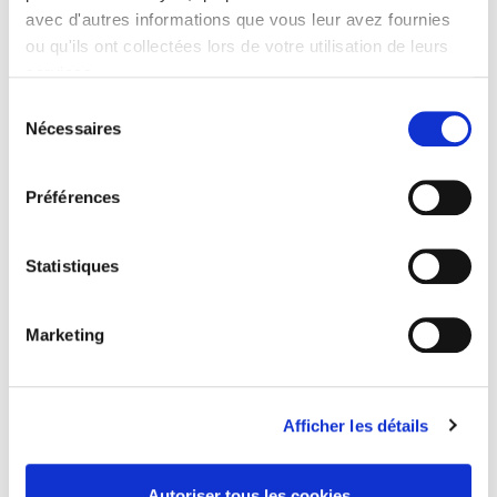
avec d'autres informations que vous leur avez fournies
ou qu'ils ont collectées lors de votre utilisation de leurs
Salariés en justice
services.
Sélection
Nécessaires
du
consentement
Rome, promenades sociologiques
Préférences
La violence au nom de la loi
Statistiques
Marketing
Eduquer pour le climat ?
Afficher les détails
Penser la condition animale
Autoriser tous les cookies