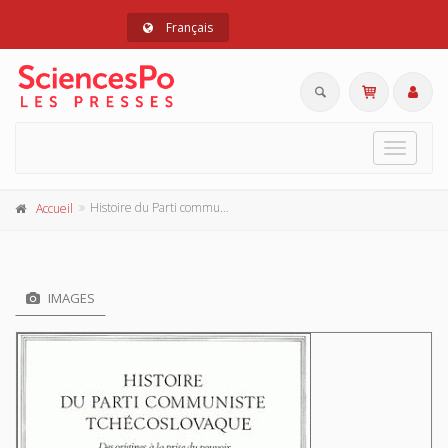
Français
Toggle
navigat
Histoire du Parti communiste tchécoslovaque
Accueil
IMAGES