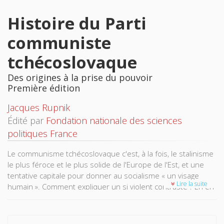
Histoire du Parti
communiste
tchécoslovaque
Des origines à la prise du pouvoir
Première édition
Jacques Rupnik
Édité par
Fondation nationale des sciences
politiques France
Le communisme tchécoslovaque c'est, à la fois, le stalinisme
le plus féroce et le plus solide de l'Europe de l'Est, et une
tentative capitale pour donner au socialisme « un visage
Lire la suite
humain ». Comment expliquer un si violent contraste ? En en
faisant l'histoire. S'appuyant sur toutes les sources
aujourd'hui accessibles, Jacques Rupnik rend compte de
cette dualité fondamentale du communisme