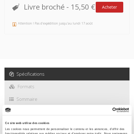
tchécoslovaque. Il montre le poids de la culture politique
Livre broché
-
15,50 €
Acheter
traditionnelle démocratique du pays et décèle aussi les
origines des facteurs indigènes qui ont joué dans la
formation de ce qu'il appelle un « stalinisme autochtone ».
Attention ! Pas d'expédition jusqu'au lundi 17 août
Mis à part l'histoire officielle publiée à Prague, il n'existait pas
sur l'histoire du communisme tchécoslovaque d'ouvrage
d'ensemble. Partant des éléments épars du puzzle légués
par l'historiographie tchécoslovaque, depuis 1968 réduite au
silence, Jacques Rupnik continue son œuvre en tentant ce
qu'elle n'a pas eu le temps de produire : une
réinterprétation de l'histoire du Parti communiste
Spécifications
tchécoslovaque.
Formats
Sommaire
Spécifications
Ce site web utilise des cookies
Les cookies nous permettent de personnaliser le contenu et les annonces, d'offrir des
fonctionnalités relatives aux médias sociaux et d'analyser notre trafic. Nous partageons