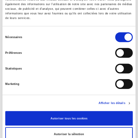
Éditeur
également des informations sur l'utilisation de notre site avec nos partenaires de médias
Presses de Sciences Po
sociaux, de publicité et d'analyse, qui peuvent combiner celles-ci avec d'autres
informations que vous leur avez fournies ou qu'ils ont collectées lors de votre utilisation
de leurs services.
Auteur
Jacques Rupnik
Sélection
Édité par
Nécessaires
du
Fondation nationale des sciences politiques France
consentement
Collection
Préférences
Académique
Langue
Statistiques
français
Mots clés
Marketing
Communisme
,
Europe centrale et orientale
Catégorie (éditeur)
Afficher les détails
Internet Hierarchy
>
Europe
>
Pays Européens
Catégorie (éditeur)
Autoriser tous les cookies
Internet Hierarchy
>
International
BISAC Subject Heading
Autoriser la sélection