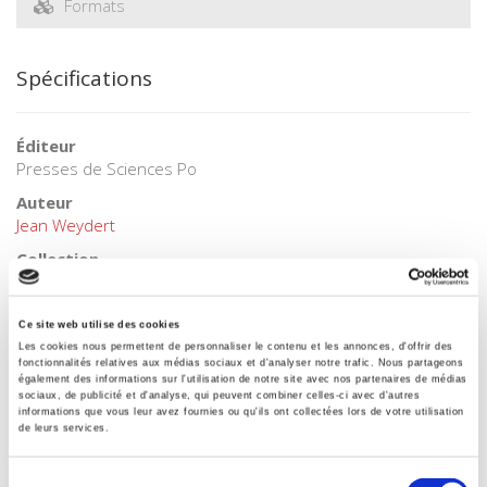
Formats
Spécifications
Éditeur
Presses de Sciences Po
Auteur
Jean Weydert
Collection
Académique
Langue
Ce site web utilise des cookies
français
Les cookies nous permettent de personnaliser le contenu et les annonces, d'offrir des
fonctionnalités relatives aux médias sociaux et d'analyser notre trafic. Nous partageons
Mots clés
également des informations sur l'utilisation de notre site avec nos partenaires de médias
Allemagne
sociaux, de publicité et d'analyse, qui peuvent combiner celles-ci avec d'autres
informations que vous leur avez fournies ou qu'ils ont collectées lors de votre utilisation
Catégorie (éditeur)
de leurs services.
Internet Hierarchy
>
Europe
>
Pays Européens
Catégorie (éditeur)
Sélection