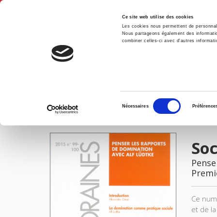
Ce site web utilise des cookies
Les cookies nous permettent de personnalis
Nous partageons également des informations
combiner celles-ci avec d'autres informatio
Accue
Sociétés contemporaines 99-100, 2015
Accueil
Sélection
Nécessaires
Préférence
du
IMAGES
consentement
Soc
Pense
Premi
Ce numé
et de l