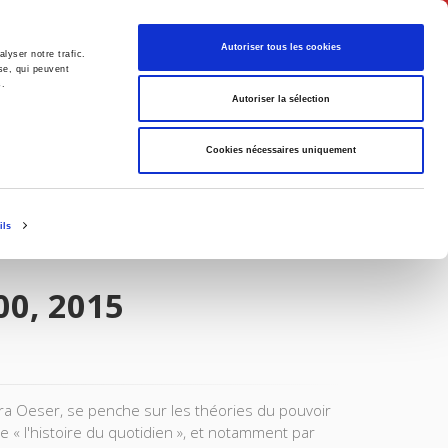
Français
Autoriser tous les cookies
lyser notre trafic.
se, qui peuvent
s.
Politique
Société
Autoriser la sélection
Cookies nécessaires uniquement
ils
00, 2015
 Oeser, se penche sur les théories du pouvoir
de « l'histoire du quotidien », et notamment par