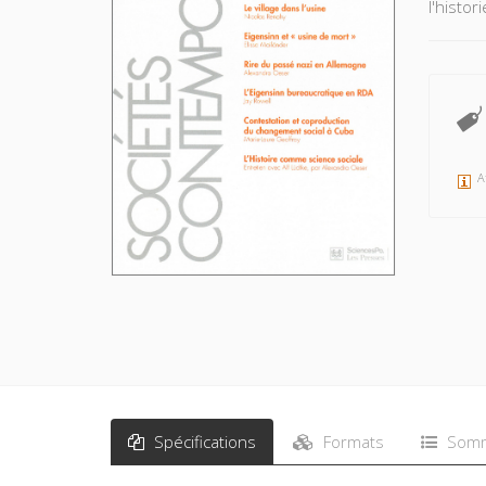
l'histor
A
Spécifications
Formats
Somm