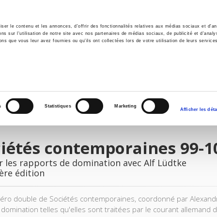
er le contenu et les annonces, d'offrir des fonctionnalités relatives aux médias sociaux et d'ana
 sur l'utilisation de notre site avec nos partenaires de médias sociaux, de publicité et d'analy
ns que vous leur avez fournies ou qu'ils ont collectées lors de votre utilisation de leurs service
il
Environnement
Histoire
International
s
Statistiques
Marketing
Afficher les déta
iétés contemporaines 99-1
r les rapports de domination avec Alf Lüdtke
ère édition
ro double de Sociétés contemporaines, coordonné par Alexandra
a domination telles qu'elles sont traitées par le courant allemand 