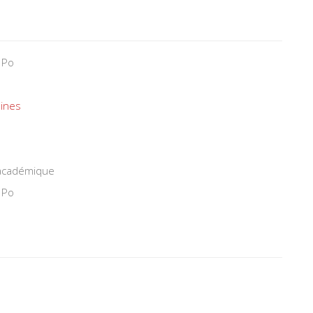
 Po
ines
 académique
 Po