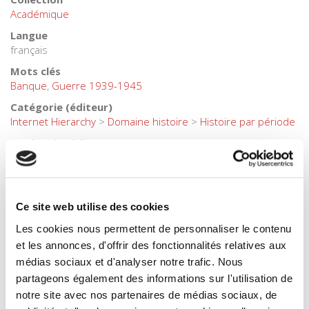
Académique
Langue
français
Mots clés
Banque
,
Guerre 1939-1945
Catégorie (éditeur)
Internet Hierarchy
>
Domaine histoire
>
Histoire par période
Catégorie (éditeur)
Internet Hierarchy
>
Histoire
BISAC Subject Heading
POL000000 POLITICAL SCIENCE
Ce site web utilise des cookies
Code publique Onix
06 Professionnel et académique
Les cookies nous permettent de personnaliser le contenu
et les annonces, d'offrir des fonctionnalités relatives aux
CLIL (Version 2013-2019 )
médias sociaux et d'analyser notre trafic. Nous
3283 SCIENCES POLITIQUES
partageons également des informations sur l'utilisation de
Date de première publication du titre
notre site avec nos partenaires de médias sociaux, de
1991