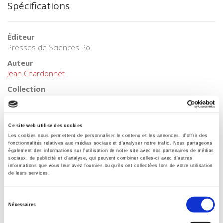
Spécifications
Éditeur
Presses de Sciences Po
Auteur
Jean Chardonnet
Collection
Académique
Langue
français
Ce site web utilise des cookies
Les cookies nous permettent de personnaliser le contenu et les annonces, d'offrir des
Catégorie (éditeur)
fonctionnalités relatives aux médias sociaux et d'analyser notre trafic. Nous partageons
Internet Hierarchy
>
Economie politique
>
Industrie - énergie
également des informations sur l'utilisation de notre site avec nos partenaires de médias
sociaux, de publicité et d'analyse, qui peuvent combiner celles-ci avec d'autres
-transports
informations que vous leur avez fournies ou qu'ils ont collectées lors de votre utilisation
de leurs services.
Catégorie (éditeur)
Internet Hierarchy
>
Société
Sélection
BISAC Subject Heading
Nécessaires
du
POL000000 POLITICAL SCIENCE
consentement