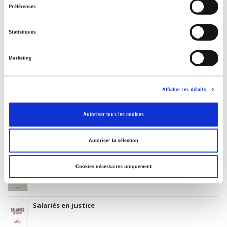
Code publique Onix
Préférences
06 Professionnel et académique
CLIL (Version 2013-2019 )
Statistiques
3283 SCIENCES POLITIQUES
Date de première publication du titre
Marketing
1954
Code Identifiant de classement sujet
Afficher les détails
Classification thématique Thema: Politique et gouvernement
Autoriser tous les cookies
Titres
liés
Autoriser la sélection
La mutation climatique
Cookies nécessaires uniquement
Salariés en justice