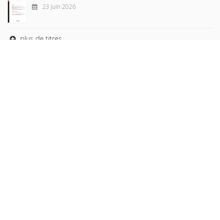
23 juin 2026
plus de titres
Rechercher
AUTEURS
COLLECTIONS
DOMAINES
REVUES