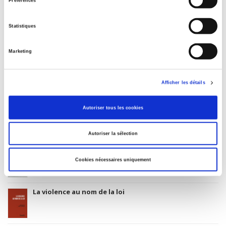
Préférences
Date de première publication du titre
01 novembre 2004
Statistiques
Code Identifiant de classement sujet
Classification thématique Thema: Politique et gouvernement
Marketing
Afficher les détails
Salariés en justice
Autoriser tous les cookies
Autoriser la sélection
Rome, promenades sociologiques
Cookies nécessaires uniquement
La violence au nom de la loi