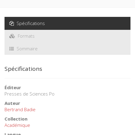
simultané de ces fonc­tions est-il la source de conflits de
référence ? Malgré ces conflits, un parti peut-il maintenir la
stra­tégie que lui inspire son identité ?
Spécifications
Formats
Sommaire
Spécifications
Éditeur
Presses de Sciences Po
Auteur
Bertrand Badie
Collection
Académique
Langue