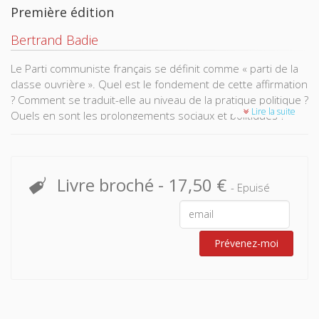
Première édition
Bertrand Badie
Le Parti communiste français se définit comme « parti de la
classe ouvrière ». Quel est le fondement de cette affirmation
? Comment se traduit-elle au niveau de la pratique politique ?
Lire la suite
Quels en sont les prolongements sociaux et politiques ?
L'analyse du comportement du PCF dans la grève peut ap­
porter des éléments de réponse à ces questions : elle
révèle les relations qui unissent le parti à la classe ouvrière
au moment où celle-ci affirme avec le plus de netteté son
Livre broché
-
17,50 €
- Epuisé
identité, ses revendications et ses as­pirations. Le recours
aux matériaux fournis par l'analyse fonctionnaliste permet
d'approfondir, en cours de recherche, certains des
problèmes que se pose encore la science politique :
Prévenez-moi
comment s'articulent les forces so­ciales et les forces
politiques ? Comment s'opère la mobilisation politique d'une
classe sociale ? Comment un parti peut-il faire la part de sa
fonction de porte-parole et d'éducateur ? L'exercice