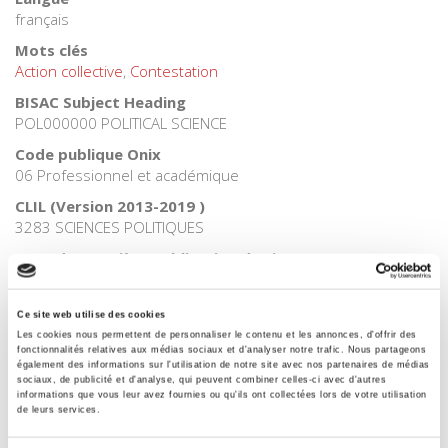
français
Mots clés
Action collective
,
Contestation
BISAC Subject Heading
POL000000 POLITICAL SCIENCE
Code publique Onix
06 Professionnel et académique
CLIL (Version 2013-2019 )
3283 SCIENCES POLITIQUES
Date de première publication du titre
1980
Code Identifiant de classement sujet
Ce site web utilise des cookies
Classification thématique Thema: Politique et gouvernement
Les cookies nous permettent de personnaliser le contenu et les annonces, d'offrir des
fonctionnalités relatives aux médias sociaux et d'analyser notre trafic. Nous partageons
également des informations sur l'utilisation de notre site avec nos partenaires de médias
sociaux, de publicité et d'analyse, qui peuvent combiner celles-ci avec d'autres
informations que vous leur avez fournies ou qu'ils ont collectées lors de votre utilisation
Titres
liés
de leurs services.