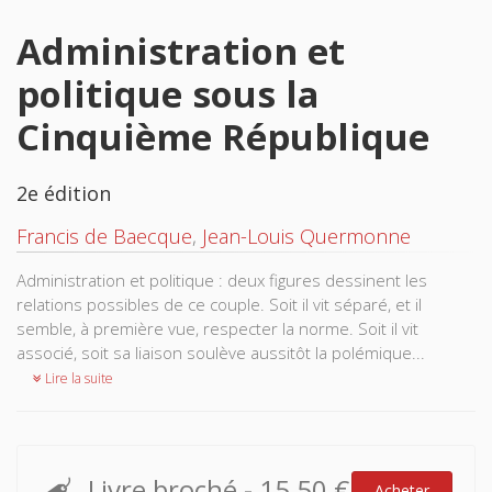
Administration et
politique sous la
Cinquième République
2e édition
Francis de Baecque
,
Jean-Louis Quermonne
Administration et politique : deux figures dessinent les
relations possibles de ce couple. Soit il vit séparé, et il
semble, à première vue, respecter la norme. Soit il vit
associé, soit sa liaison soulève aussitôt la polémique...
Lire la suite
Livre broché
-
15,50 €
Acheter