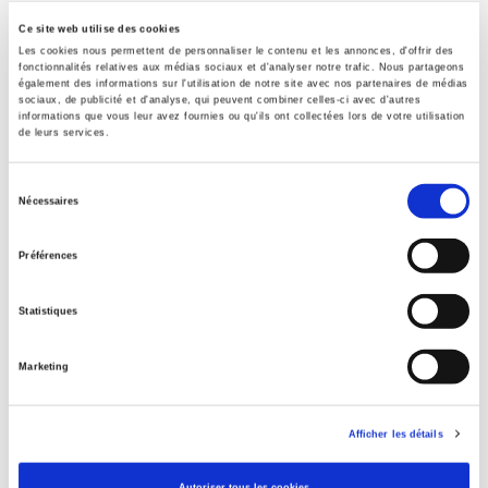
Presses de Sciences Po
Ce site web utilise des cookies
Édition
Les cookies nous permettent de personnaliser le contenu et les annonces, d'offrir des
2
fonctionnalités relatives aux médias sociaux et d'analyser notre trafic. Nous partageons
également des informations sur l'utilisation de notre site avec nos partenaires de médias
Auteur
sociaux, de publicité et d'analyse, qui peuvent combiner celles-ci avec d'autres
informations que vous leur avez fournies ou qu'ils ont collectées lors de votre utilisation
Francis de Baecque
,
Jean-Louis Quermonne
de leurs services.
Collection
Références
Sélection
Nécessaires
Langue
du
français
consentement
Préférences
Mots clés
Administration
,
France
,
Institutions politiques
,
Ve République
Statistiques
Catégorie (éditeur)
Internet Hierarchy
>
Etat - Administration
>
Administration
française
Marketing
Catégorie (éditeur)
Internet Hierarchy
>
Politique
Afficher les détails
BISAC Subject Heading
POL000000 POLITICAL SCIENCE
Autoriser tous les cookies