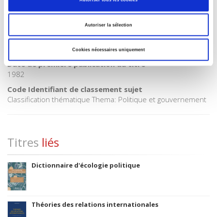
Code publique Onix
06 Professionnel et académique
Autoriser la sélection
CLIL (Version 2013-2019 )
3283 SCIENCES POLITIQUES
Cookies nécessaires uniquement
Date de première publication du titre
1982
Code Identifiant de classement sujet
Classification thématique Thema: Politique et gouvernement
Titres
liés
Dictionnaire d'écologie politique
Théories des relations internationales