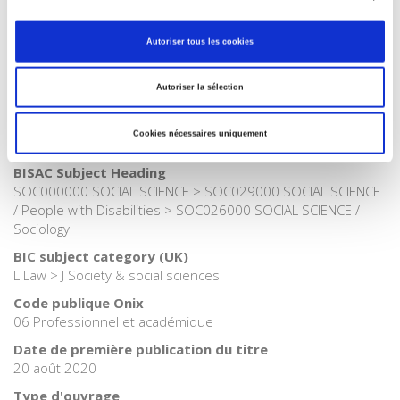
Internet Hierarchy
>
Droit
Catégorie (éditeur)
Autoriser tous les cookies
Internet Hierarchy
>
Santé
Catégorie (éditeur)
Autoriser la sélection
Internet Hierarchy
>
Société
Catégorie (éditeur)
Cookies nécessaires uniquement
Internet Hierarchy
>
Sociologie
BISAC Subject Heading
SOC000000 SOCIAL SCIENCE > SOC029000 SOCIAL SCIENCE
/ People with Disabilities > SOC026000 SOCIAL SCIENCE /
Sociology
BIC subject category (UK)
L Law > J Society & social sciences
Code publique Onix
06 Professionnel et académique
Date de première publication du titre
20 août 2020
Type d'ouvrage