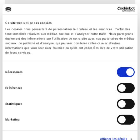
Spécifications
Ce site web utilise des cookies
Les cookies nous permettent de personnaliser le contenu et les annonces, d'offrir des
fonctionnalités relatives aux médias sociaux et d'analyser notre trafic. Nous partageons
Éditeur
également des informations sur l'utilisation de notre site avec nos partenaires de médias
Presses de Sciences Po
sociaux, de publicité et d'analyse, qui peuvent combiner celles-ci avec d'autres
informations que vous leur avez fournies ou qu'ils ont collectées lors de votre utilisation
Auteur
de leurs services.
Anne Revillard
Sélection
Collection
Nécessaires
du
Académique
consentement
Langue
Préférences
français
Catégorie (éditeur)
Statistiques
Internet Hierarchy
>
Science politique
>
Gouvernances
Catégorie (éditeur)
Marketing
Internet Hierarchy
>
Domaines
>
Gouvernances
Catégorie (éditeur)
Afficher les détails