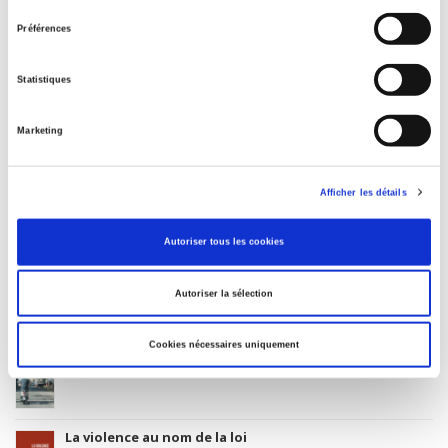
06 Professionnel et académique
consentement
CLIL (Version 2013-2019 )
Préférences
3283 SCIENCES POLITIQUES
Statistiques
Date de première publication du titre
25 août 1999
Marketing
Code Identifiant de classement sujet
Classification thématique Thema: Politique et gouvernement
Afficher les détails
Autoriser tous les cookies
Salariés en justice
Autoriser la sélection
Rome, promenades sociologiques
Cookies nécessaires uniquement
La violence au nom de la loi