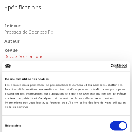
Spécifications
Éditeur
Presses de Sciences Po
Auteur
Revue
Revue économique
ISSN
00352764
Langue
Ce site web utilise des cookies
Les cookies nous permettent de personnaliser le contenu et les annonces, d'offrir des
français
fonctionnalités relatives aux médias sociaux et d'analyser notre trafic. Nous partageons
également des informations sur l'utilisation de notre site avec nos partenaires de médias
Mots clés
sociaux, de publicité et d'analyse, qui peuvent combiner celles-ci avec d'autres
Mendès France
,
Radicalisme
informations que vous leur avez fournies ou qu'ils ont collectées lors de votre utilisation
de leurs services.
BISAC Subject Heading
POL000000 POLITICAL SCIENCE
Sélection
Code publique Onix
Nécessaires
du