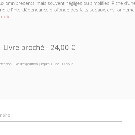
x omniprésents, mais souvent négligés ou simplifiés. Riche d'une
dre l’interdépendance profonde des faits sociaux, environnemen
a suite
Livre broché
-
24,00 €
ttention ! Pas d'expédition jusqu'au lundi 17 août
aire