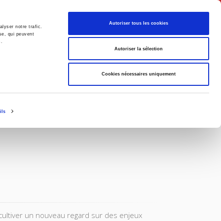
Français
Autoriser tous les cookies
lyser notre trafic.
se, qui peuvent
s.
Politique
Société
Autoriser la sélection
Cookies nécessaires uniquement
ils
à cultiver un nouveau regard sur des enjeux