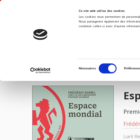
Ce site web utilise des cookies
Les cookies nous permettent de personnalis
Nous partageons également des informations
combiner celles-ci avec d'autres informatio
Accue
Espace mondial
Accueil
Sélection
Nécessaires
Préférence
du
IMAGES
consentement
Es
Premi
Frédér
Liant R