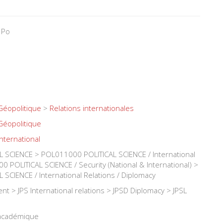
 Po
Géopolitique
>
Relations internationales
Géopolitique
International
 SCIENCE > POL011000 POLITICAL SCIENCE / International
 POLITICAL SCIENCE / Security (National & International) >
SCIENCE / International Relations / Diplomacy
ent > JPS International relations > JPSD Diplomacy > JPSL
 académique