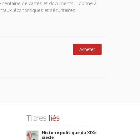
 centaine de cartes et documents, il donne à
taux, économiques et sécuritaires.
Acheter
Titres
liés
Histoire politique du XIXe
siècle