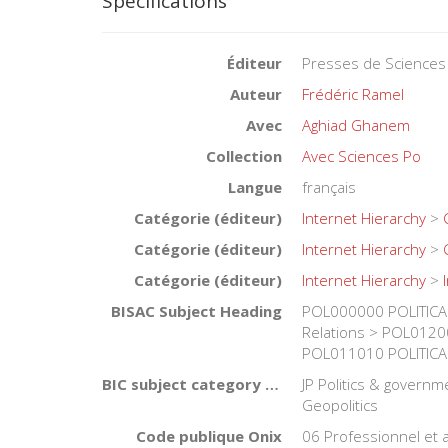
Spécifications
Éditeur
Presses de Sciences
Auteur
Frédéric Ramel
Avec
Aghiad Ghanem
Collection
Avec Sciences Po
Langue
français
Catégorie (éditeur)
Internet Hierarchy
>
Catégorie (éditeur)
Internet Hierarchy
>
Catégorie (éditeur)
Internet Hierarchy
>
BISAC Subject Heading
POL000000 POLITICAL
Relations > POL012000
POL011010 POLITICAL 
BIC subject category (UK)
JP Politics & governm
Geopolitics
Code publique Onix
06 Professionnel et