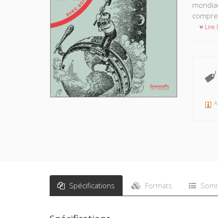
mondiau
compren
Lire l
A
Spécifications
Formats
Somm