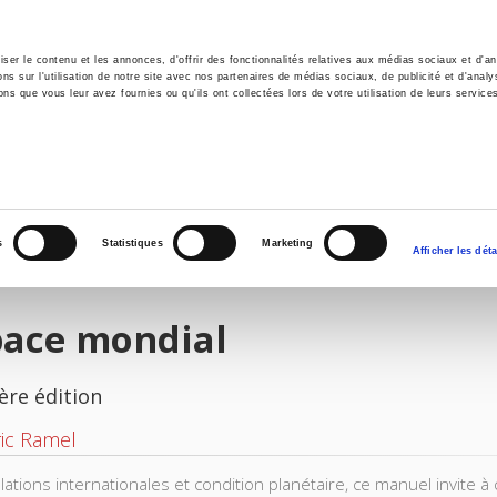
er le contenu et les annonces, d'offrir des fonctionnalités relatives aux médias sociaux et d'ana
 sur l'utilisation de notre site avec nos partenaires de médias sociaux, de publicité et d'analy
ns que vous leur avez fournies ou qu'ils ont collectées lors de votre utilisation de leurs service
il
Environnement
Histoire
International
s
Statistiques
Marketing
Afficher les déta
pace mondial
ère édition
ic Ramel
elations internationales et condition planétaire, ce manuel invite 