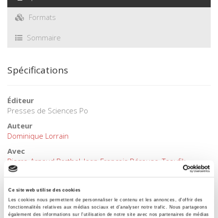
Formats
Sommaire
Spécifications
Éditeur
Presses de Sciences Po
Auteur
Dominique Lorrain
Avec
Pierre-Arnaud Barthel
,
Jean-François Pérouse
,
Taoufik
Souami
,
Eric Verdeil
Collection
Ce site web utilise des cookies
Académique
Les cookies nous permettent de personnaliser le contenu et les annonces, d'offrir des
fonctionnalités relatives aux médias sociaux et d'analyser notre trafic. Nous partageons
Langue
également des informations sur l'utilisation de notre site avec nos partenaires de médias