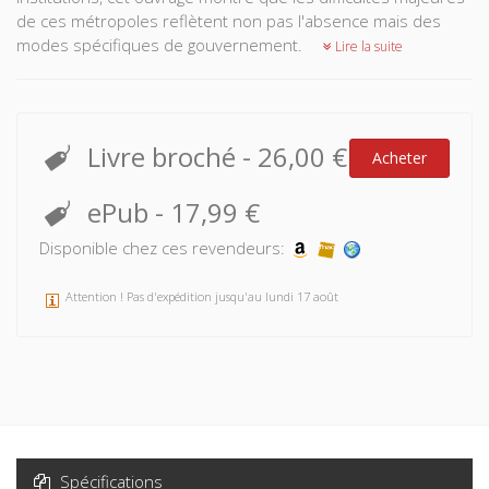
de ces métropoles reflètent non pas l'absence mais des
modes spécifiques de gouvernement.
Lire la suite
Livre broché
-
26,00 €
Acheter
ePub
-
17,99 €
Disponible chez ces revendeurs:
Attention ! Pas d'expédition jusqu'au lundi 17 août
Spécifications