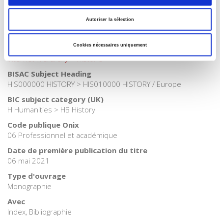
Internet Hierarchy
>
Domaines
>
Histoire
Autoriser la sélection
Catégorie (éditeur)
Internet Hierarchy
>
Domaine histoire
Cookies nécessaires uniquement
Catégorie (éditeur)
Internet Hierarchy
>
Histoire
BISAC Subject Heading
HIS000000 HISTORY > HIS010000 HISTORY / Europe
BIC subject category (UK)
H Humanities > HB History
Code publique Onix
06 Professionnel et académique
Date de première publication du titre
06 mai 2021
Type d'ouvrage
Monographie
Avec
Index, Bibliographie