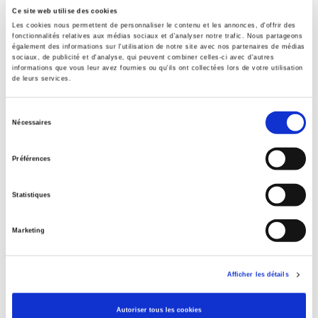
Ce site web utilise des cookies
Spécifications
Les cookies nous permettent de personnaliser le contenu et les annonces, d'offrir des
fonctionnalités relatives aux médias sociaux et d'analyser notre trafic. Nous partageons
Formats
également des informations sur l'utilisation de notre site avec nos partenaires de médias
sociaux, de publicité et d'analyse, qui peuvent combiner celles-ci avec d'autres
informations que vous leur avez fournies ou qu'ils ont collectées lors de votre utilisation
Sommaire
de leurs services.
Sélection
Spécifications
Nécessaires
du
consentement
Préférences
Éditeur
Presses de Sciences Po
Statistiques
Auteur
Simon Godard
Marketing
Collection
Académique
Langue
Afficher les détails
français
Autoriser tous les cookies
Catégorie (éditeur)