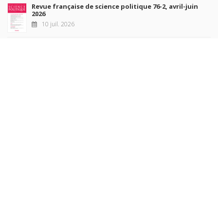
Revue française de science politique 76-2, avril-juin
2026
10 juil. 2026
Revue française de sociologie 66 3/4, juillet-décembre
2026
7 juil. 2026
Sociétés contemporaines 139, 2025
6 juil. 2026
Raisons politiques 102, mai 2026
23 juin 2026
plus de titres
Rechercher