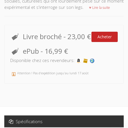
sociales, culturelles qui ont lourdement pesé sur ce moment
expérimental et s'interroge sur son legs.
Lire la suite
Livre broché
-
23,00 €
Acheter
ePub
-
16,99 €
Disponible chez ces revendeurs:
Attention ! Pas d'expédition jusqu'au lundi 17 août
Spécifications