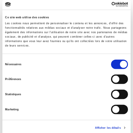
Formats
Presse
Ce site web utilise des cookies
Les cookies nous permettent de personnaliser le contenu et les annonces, d'offrir des
fonctionnalités relatives aux médias sociaux et d'analyser notre trafic. Nous partageons
Sommaire
également des informations sur l'utilisation de notre site avec nos partenaires de médias
sociaux, de publicité et d'analyse, qui peuvent combiner celles-ci avec d'autres
informations que vous leur avez fournies ou qu'ils ont collectées lors de votre utilisation
Extrait
de leurs services.
Sélection
Spécifications
Nécessaires
du
consentement
Préférences
Éditeur
Presses de Sciences Po
Statistiques
Auteur
Guillaume Mouralis
Marketing
Collection
Académique
Langue
Afficher les détails