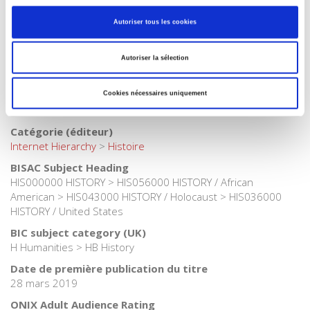
français
Catégorie (éditeur)
Autoriser tous les cookies
Internet Hierarchy
>
CONCOURS
>
Agrégation Histoire
Catégorie (éditeur)
Autoriser la sélection
Internet Hierarchy
>
Domaines
>
Histoire
Catégorie (éditeur)
Cookies nécessaires uniquement
Internet Hierarchy
>
Domaine histoire
Catégorie (éditeur)
Internet Hierarchy
>
Histoire
BISAC Subject Heading
HIS000000 HISTORY > HIS056000 HISTORY / African
American > HIS043000 HISTORY / Holocaust > HIS036000
HISTORY / United States
BIC subject category (UK)
H Humanities > HB History
Date de première publication du titre
28 mars 2019
ONIX Adult Audience Rating