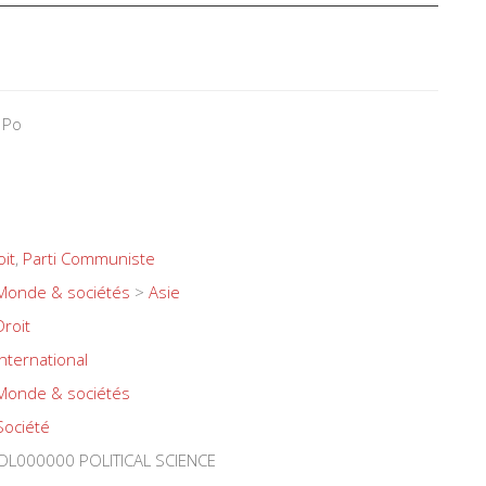
 Po
oit
,
Parti Communiste
Monde & sociétés
>
Asie
Droit
International
Monde & sociétés
Société
L000000 POLITICAL SCIENCE