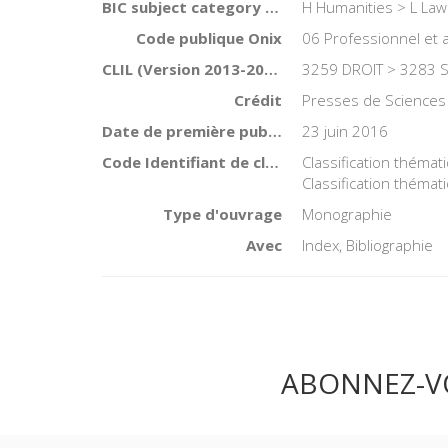
BIC subject category (UK)
H Humanities > L Law
Code publique Onix
06 Professionnel et
CLIL (Version 2013-2019 )
3259 DROIT > 3283 
Crédit
Presses de Sciences
Date de première publication du titre
23 juin 2016
Code Identifiant de classement sujet
Classification thémat
Classification thémat
Type d'ouvrage
Monographie
Avec
Index, Bibliographie
ABONNEZ-V