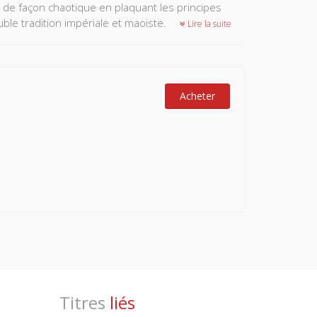
e de façon chaotique en plaquant les principes
le tradition impériale et maoïste.
Lire la suite
Acheter
Titres
liés