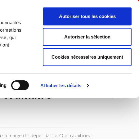
Français
Autoriser tous les cookies
ionnalités
Politique
Société
formations
Autoriser la sélection
yse, qui
s ont
Cookies nécessaires uniquement
ing
Afficher les détails
e ordinaire
u sa marge d'indépendance ? Ce travail inédit