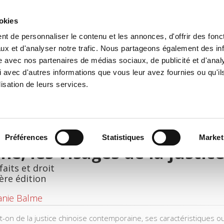
ookies
t de personnaliser le contenu et les annonces, d'offrir des fonct
il
Environnement
Histoire
International
ux et d'analyser notre trafic. Nous partageons également des in
site avec nos partenaires de médias sociaux, de publicité et d'anal
 avec d'autres informations que vous leur avez fournies ou qu'il
lisation de leurs services.
Préférences
Statistiques
Market
ne, les visages de la justic
faits et droit
ère édition
anie Balme
t-on de la justice chinoise contemporaine, ses caractéristiques o