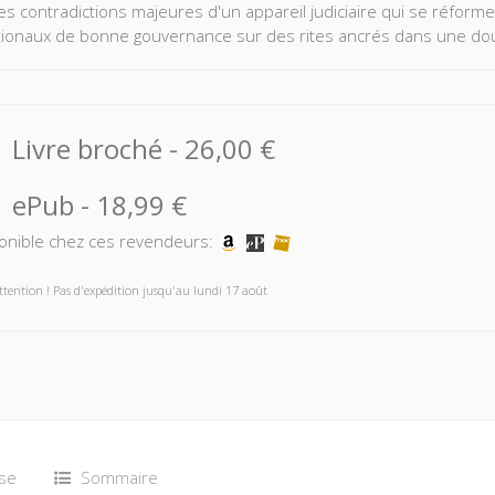
les contradictions majeures d'un appareil judiciaire qui se réform
tionaux de bonne gouvernance sur des rites ancrés dans une doub
Livre broché
-
26,00 €
ePub
-
18,99 €
onible chez ces revendeurs:
ttention ! Pas d'expédition jusqu'au lundi 17 août
se
Sommaire