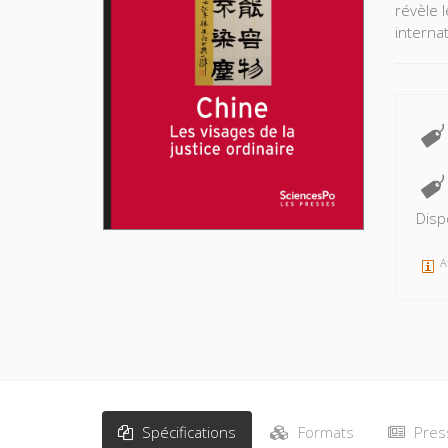
révèle 
interna
Disp
A
Spécifications
Formats
Pres