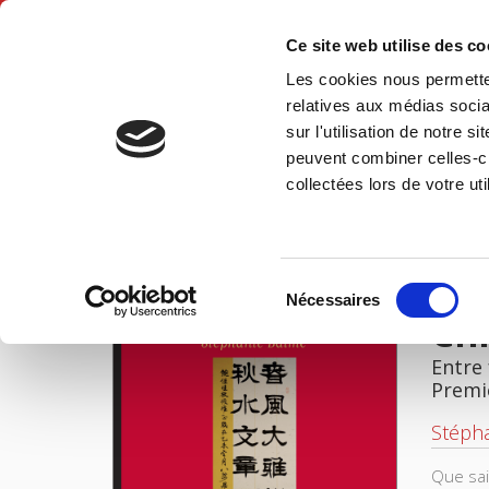
Ce site web utilise des c
Les cookies nous permetten
Accue
relatives aux médias socia
sur l'utilisation de notre 
peuvent combiner celles-ci
Chine, les visages de la justice ordinaire
Accueil
collectées lors de votre uti
IMAGES
Sélection
Nécessaires
du
Chi
consentement
Entre 
Premi
Stéph
Que sai