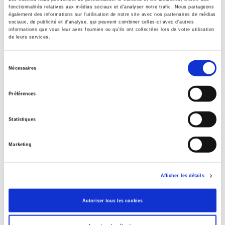
fonctionnalités relatives aux médias sociaux et d'analyser notre trafic. Nous partageons
également des informations sur l'utilisation de notre site avec nos partenaires de médias
Spécifications
sociaux, de publicité et d'analyse, qui peuvent combiner celles-ci avec d'autres
informations que vous leur avez fournies ou qu'ils ont collectées lors de votre utilisation
de leurs services.
Éditeur
Sélection
Presses de Sciences Po
Nécessaires
du
Auteur
consentement
Préférences
Revue
Sociologies pratiques (2010-2024)
Statistiques
ISSN
12959278
Marketing
Langue
français
Catégorie (éditeur)
Afficher les détails
Internet Hierarchy
>
Société
Catégorie (éditeur)
Autoriser tous les cookies
Internet Hierarchy
>
Sociologie