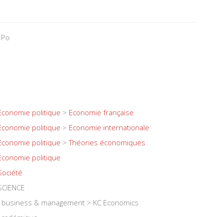
 Po
Economie politique
>
Economie française
Economie politique
>
Economie internationale
Economie politique
>
Théories économiques
Economie politique
Société
SCIENCE
e, business & management > KC Economics