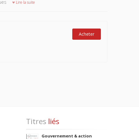
ques
Lire la suite
Acheter
Titres
liés
Gouvernement & action