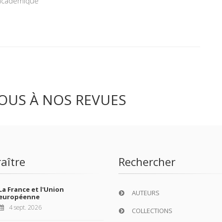
 académique
OUS À NOS REVUES
aître
Rechercher
La France et l'Union
AUTEURS
européenne
4 sept. 2026
COLLECTIONS