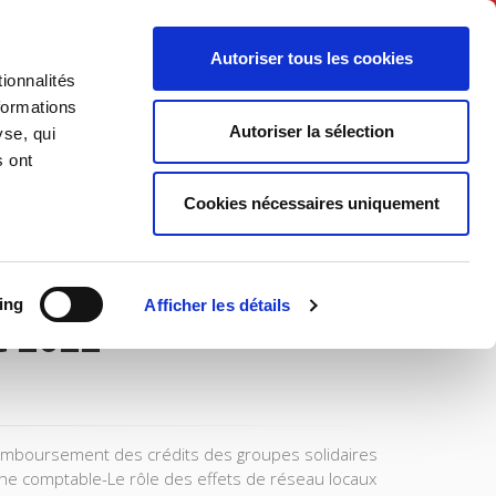
Français
Autoriser tous les cookies
ionnalités
Politique
Société
formations
Autoriser la sélection
yse, qui
s ont
Cookies nécessaires uniquement
ing
Afficher les détails
t 2022
remboursement des crédits des groupes solidaires
che comptable-Le rôle des effets de réseau locaux