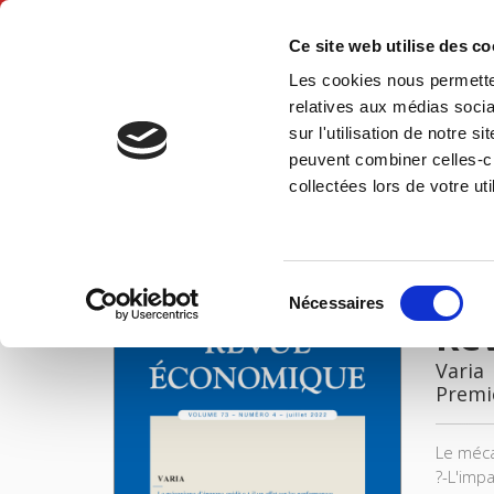
Ce site web utilise des c
Les cookies nous permetten
Accue
relatives aux médias socia
sur l'utilisation de notre 
peuvent combiner celles-ci
Revue économique 73-4, juillet 2022
Accueil
collectées lors de votre uti
IMAGES
Sélection
Nécessaires
du
Rev
consentement
Varia
Premi
Le méca
?-L'imp