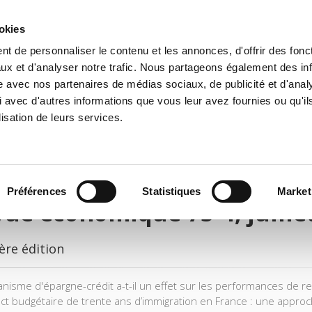
ookies
t de personnaliser le contenu et les annonces, d'offrir des fonct
il
Environnement
Histoire
International
ux et d'analyser notre trafic. Nous partageons également des in
site avec nos partenaires de médias sociaux, de publicité et d'anal
 avec d'autres informations que vous leur avez fournies ou qu'il
lisation de leurs services.
Préférences
Statistiques
Market
ue économique 73-4, juille
ère édition
nisme d'épargne-crédit a-t-il un effet sur les performances de 
act budgétaire de trente ans d’immigration en France : une appro