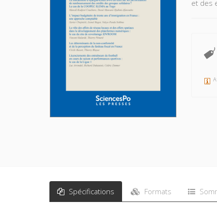
et des 
A
Spécifications
Formats
Somm