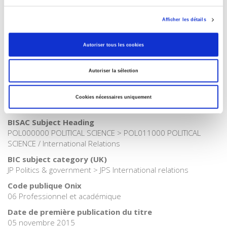
français
Catégorie (éditeur)
Afficher les détails
Internet Hierarchy
>
Monde & sociétés
>
Asie
Catégorie (éditeur)
Autoriser tous les cookies
Internet Hierarchy
>
Domaines
>
Monde et sociétés
Catégorie (éditeur)
Autoriser la sélection
Internet Hierarchy
>
Géopolitique
>
Relations internationales
Catégorie (éditeur)
Cookies nécessaires uniquement
Internet Hierarchy
>
Géopolitique
BISAC Subject Heading
POL000000 POLITICAL SCIENCE > POL011000 POLITICAL
SCIENCE / International Relations
BIC subject category (UK)
JP Politics & government > JPS International relations
Code publique Onix
06 Professionnel et académique
Date de première publication du titre
05 novembre 2015