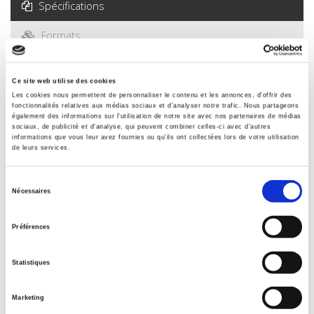
Spécifications
Formats
Sommaire
Ce site web utilise des cookies
Les cookies nous permettent de personnaliser le contenu et les annonces, d'offrir des
fonctionnalités relatives aux médias sociaux et d'analyser notre trafic. Nous partageons
Spécifications
également des informations sur l'utilisation de notre site avec nos partenaires de médias
sociaux, de publicité et d'analyse, qui peuvent combiner celles-ci avec d'autres
informations que vous leur avez fournies ou qu'ils ont collectées lors de votre utilisation
de leurs services.
Éditeur
Presses de Sciences Po
Sélection
Édition
Nécessaires
du
3
consentement
Auteur
Préférences
Jean-Pierre Cabestan
Collection
Statistiques
Références
Langue
Marketing