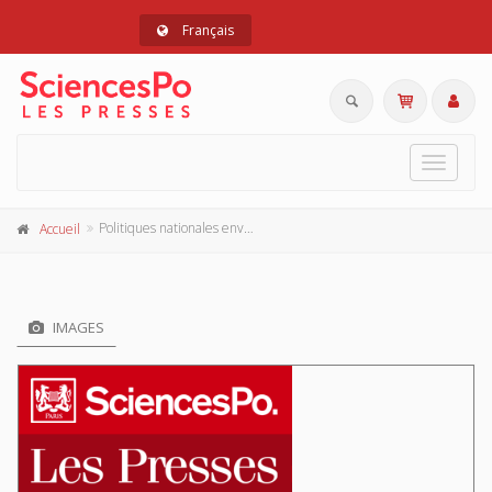
Français
Toggle
navigat
Politiques nationales envers les jeunes Etats
Accueil
IMAGES