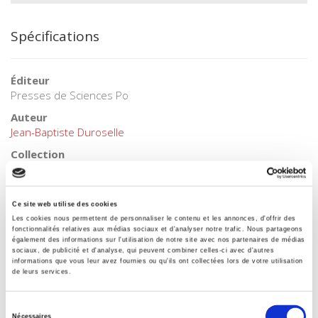
Spécifications
Éditeur
Presses de Sciences Po
Auteur
Jean-Baptiste Duroselle
Collection
Académique
Langue
français
Ce site web utilise des cookies
Les cookies nous permettent de personnaliser le contenu et les annonces, d'offrir des
Mots clés
fonctionnalités relatives aux médias sociaux et d'analyser notre trafic. Nous partageons
État-nation
également des informations sur l'utilisation de notre site avec nos partenaires de médias
sociaux, de publicité et d'analyse, qui peuvent combiner celles-ci avec d'autres
informations que vous leur avez fournies ou qu'ils ont collectées lors de votre utilisation
Catégorie (éditeur)
de leurs services.
Internet Hierarchy
>
Géopolitique
>
Relations internationales
Catégorie (éditeur)
Sélection
Internet Hierarchy
>
International
Nécessaires