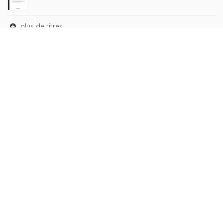
plus de titres
Rechercher
AUTEURS
COLLECTIONS
DOMAINES
REVUES
Copyright © 2026, Presses de Sciences Po. Powered by