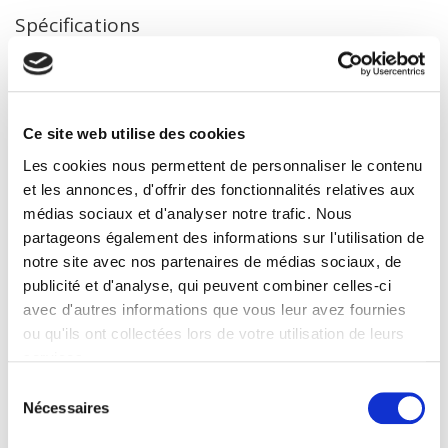
Spécifications
Éditeur
Presses de Sciences Po
Ce site web utilise des cookies
Revue
20 & 21. Revue d'histoire
Les cookies nous permettent de personnaliser le contenu
et les annonces, d'offrir des fonctionnalités relatives aux
ISSN
02941759
médias sociaux et d'analyser notre trafic. Nous
partageons également des informations sur l'utilisation de
Langue
notre site avec nos partenaires de médias sociaux, de
français
publicité et d'analyse, qui peuvent combiner celles-ci
BISAC Subject Heading
avec d'autres informations que vous leur avez fournies
POL000000 POLITICAL SCIENCE
ou qu'ils ont collectées lors de votre utilisation de leurs
Code publique Onix
services.
06 Professionnel et académique
Sélection
CLIL (Version 2013-2019 )
Nécessaires
du
3283 SCIENCES POLITIQUES
consentement