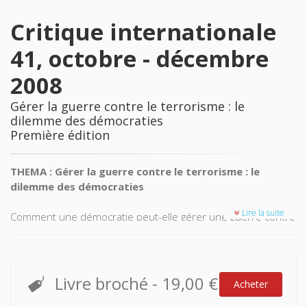
Critique internationale
41, octobre - décembre
2008
Gérer la guerre contre le terrorisme : le
dilemme des démocraties
Première édition
THEMA : Gérer la guerre contre le terrorisme : le
dilemme des démocraties
Lire la suite
Comment une démocratie peut-elle gérer une guerre contre
des terroristes lorsque les combats se déroulent "au sein
des populations" ? Cette question est au coeur des
préoccupations de nombreux États confrontés à ce que
beaucoup considèrent comme "le défi majeur du XXIe
Livre broché
-
19,00 €
Acheter
siècle".