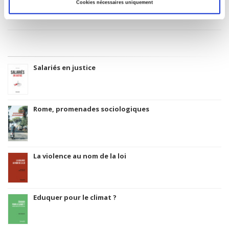
Code Identifiant de classement sujet
Cookies nécessaires uniquement
Classification thématique Thema: Politique et gouvernement
Salariés en justice
Rome, promenades sociologiques
La violence au nom de la loi
Eduquer pour le climat ?