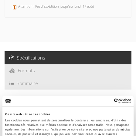
Les contributions de ce dossier analysent la façon dont les
armées de ces régimes opèrent effectivement. Pourquoi
Attention ! Pas d'expédition jusqu'au lundi 17 août
violent-elle les droits de l'homme ? Le font-elle de manière
intentionnelle ou non intentionnelle ? En cas de menace
visant leurs propres populations, se comportent-elles
comme les régimes non démocratiques ?
Spécifications
Formats
Sommaire
Spécifications
Ce site web utilise des cookies
Les cookies nous permettent de personnaliser le contenu et les annonces, d'offrir des
Éditeur
fonctionnalités relatives aux médias sociaux et d'analyser notre trafic. Nous partageons
Presses de Sciences Po
également des informations sur l'utilisation de notre site avec nos partenaires de médias
sociaux, de publicité et d'analyse, qui peuvent combiner celles-ci avec d'autres