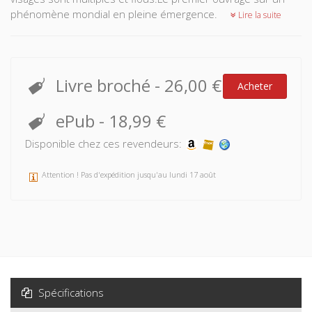
phénomène mondial en pleine émergence.
Lire la suite
Livre broché
-
26,00 €
Acheter
ePub
-
18,99 €
Disponible chez ces revendeurs:
Attention ! Pas d'expédition jusqu'au lundi 17 août
Spécifications