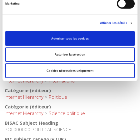
Langue
Marketing
français
Catégorie (éditeur)
Afficher les détails
Internet Hierarchy
>
Economie politique
>
Economie
internationale
Autoriser tous les cookies
Catégorie (éditeur)
Internet Hierarchy
>
Développement durable
Autoriser la sélection
Catégorie (éditeur)
Internet Hierarchy
>
Environnement
Cookies nécessaires uniquement
Catégorie (éditeur)
Internet Hierarchy
>
International
Catégorie (éditeur)
Internet Hierarchy
>
Politique
Catégorie (éditeur)
Internet Hierarchy
>
Science politique
BISAC Subject Heading
POL000000 POLITICAL SCIENCE
BIC subject category (UK)