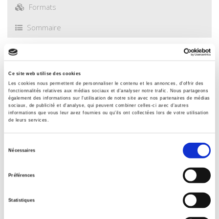
Formats
Sommaire
Spécifications
Ce site web utilise des cookies
Les cookies nous permettent de personnaliser le contenu et les annonces, d'offrir des
Éditeur
fonctionnalités relatives aux médias sociaux et d'analyser notre trafic. Nous partageons
également des informations sur l'utilisation de notre site avec nos partenaires de médias
Presses de Sciences Po
sociaux, de publicité et d'analyse, qui peuvent combiner celles-ci avec d'autres
informations que vous leur avez fournies ou qu'ils ont collectées lors de votre utilisation
Auteur
de leurs services.
François Purseigle
,
Geneviève Nguyen
,
Pierre Blanc
Avec
Sélection
Ward Anseeuw
,
Olivier Antoine
,
Stéphanie Barral
,
Mathieu
Nécessaires
du
Brun
,
Eve Anne Bühler
,
Antoine Ducastel
,
Samuel Frederico
,
consentement
Martine Guibert
,
Valter Lucio De Oliveira
,
Bruno Legagneux
,
Préférences
Fanny Lepage
,
Loïc Mazenc
,
Valérie Olivier Salvagnac
Collection
Statistiques
Académique