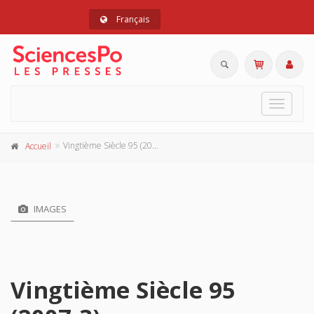
Français
Toggle
navigat
Vingtième Siècle 95 (2007-3)
Accueil
IMAGES
Vingtième Siècle 95