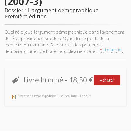
(2007-3)
Dossier : L'argument démographique
Première édition
Quel rôle joua l’argument démographique dans l’avènement
de l’État providence suédois ? Quel fut le poids de la
mémoire du natalisme fasciste sur les politiques
Lire la suite
démographiques de l’Italie républicaine ? Que révèle la mise
en place de recensements en AOF des relations entre
Empire et colonies ? L’argumentaire démographique est
souvent une façon intéressée de masquer ou d’imposer les
choix politiques qui façonnent les populations. En insistant
Livre broché
-
18,50 €
Acheter
sur l’évolution et la diversité de ces usages idéologiques, le
présent dossier offre une histoire renouvelée – car
désenclavée – des populations : l’étude de la démographie
Attention ! Pas d'expédition jusqu'au lundi 17 août
comme argument est ici indissociablement liée à l’histoire
sociale, culturelle, politique.