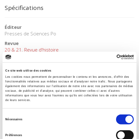
Spécifications
Éditeur
Presses de Sciences Po
Revue
20 & 21. Revue d'histoire
ISSN
02941759
Ce site web utilise des cookies
Langue
Les cookies nous permettent de personnaliser le contenu et les annonces, d'offrir des
français
fonctionnalités relatives aux médias sociaux et d'analyser notre trafic. Nous partageons
également des informations sur l'utilisation de notre site avec nos partenaires de médias
BISAC Subject Heading
sociaux, de publicité et d'analyse, qui peuvent combiner celles-ci avec d'autres
informations que vous leur avez fournies ou qu'ils ont collectées lors de votre utilisation
POL000000 POLITICAL SCIENCE
de leurs services.
Code publique Onix
06 Professionnel et académique
Sélection
Nécessaires
CLIL (Version 2013-2019 )
du
3283 SCIENCES POLITIQUES
consentement
Préférences