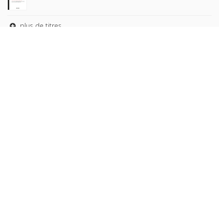
plus de titres
Rechercher
AUTEURS
COLLECTIONS
DOMAINES
REVUES
Copyright © 2026, Presses de Sciences Po. Powered by