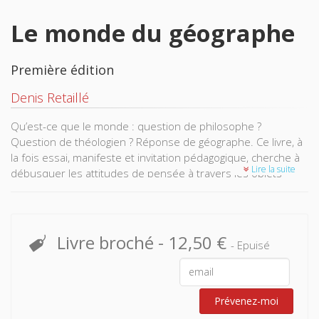
Le monde du géographe
Première édition
Denis Retaillé
Qu’est-ce que le monde : question de philosophe ?
Question de théologien ? Réponse de géographe. Ce livre, à
la fois essai, manifeste et invitation pédagogique, cherche à
Lire la suite
débusquer les attitudes de pensée à travers les objets
géographiques qu’elles produisent : le lieu, le paysage, le
territoire, l’État, le continent, le Nord, le Sud, l’Occident,
l’Orient. Un classique prescrit chaque année.
Livre broché
-
12,50 €
- Epuisé
Prévenez-moi