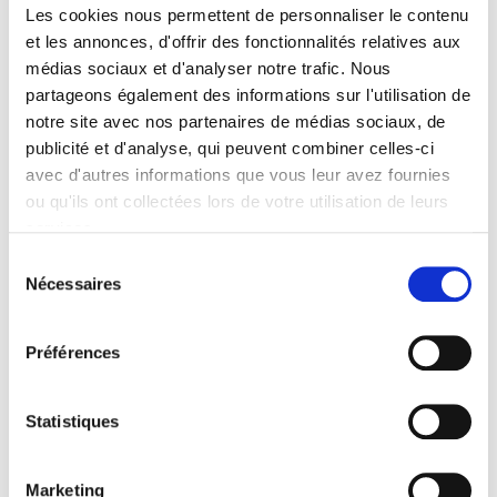
Les cookies nous permettent de personnaliser le contenu
Formats
et les annonces, d'offrir des fonctionnalités relatives aux
médias sociaux et d'analyser notre trafic. Nous
Sommaire
partageons également des informations sur l'utilisation de
notre site avec nos partenaires de médias sociaux, de
publicité et d'analyse, qui peuvent combiner celles-ci
Spécifications
avec d'autres informations que vous leur avez fournies
ou qu'ils ont collectées lors de votre utilisation de leurs
services.
Éditeur
Presses de Sciences Po
Sélection
Nécessaires
Directeur éditorial
du
Thierry Kamionka
,
Jérémy Tanguy
consentement
Revue
Préférences
Revue économique
ISSN
Statistiques
00352764
Langue
français
Marketing