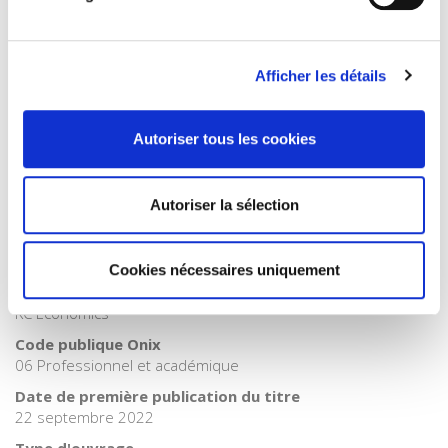
Catégorie (éditeur)
Internet Hierarchy
>
Economie politique
>
Economie
française
Afficher les détails
Catégorie (éditeur)
Internet Hierarchy
>
Economie politique
>
Economie
internationale
Autoriser tous les cookies
Catégorie (éditeur)
Internet Hierarchy
>
Economie politique
>
Théories
Autoriser la sélection
économiques
BISAC Subject Heading
SOC000000 SOCIAL SCIENCE
Cookies nécessaires uniquement
BIC subject category (UK)
KC Economics
Code publique Onix
06 Professionnel et académique
Date de première publication du titre
22 septembre 2022