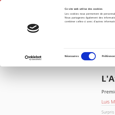
Ce site web utilise des cookies
Les cookies nous permettent de personnalis
Nous partageons également des informations
combiner celles-ci avec d'autres informatio
Accue
L'Afrique du Nord après les révoltes arabes
Accueil
Sélection
Nécessaires
Préférence
du
IMAGES
consentement
L'A
Premi
Luis M
Surpris 