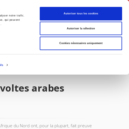
Français
Autoriser tous les cookies
lyser notre trafic.
se, qui peuvent
s.
Politique
Société
Autoriser la sélection
Cookies nécessaires uniquement
ils
évoltes arabes
Afrique du Nord ont, pour la plupart, fait preuve