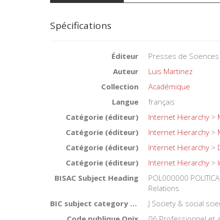
Spécifications
Éditeur
Presses de Sciences
Auteur
Luis Martinez
Collection
Académique
Langue
français
Catégorie (éditeur)
Internet Hierarchy
>
Catégorie (éditeur)
Internet Hierarchy
>
Catégorie (éditeur)
Internet Hierarchy
>
Catégorie (éditeur)
Internet Hierarchy
>
BISAC Subject Heading
POL000000 POLITICAL
Relations
BIC subject category (UK)
J Society & social sc
Code publique Onix
06 Professionnel et