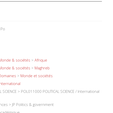
 Po
Monde & sociétés
>
Afrique
Monde & sociétés
>
Maghreb
Domaines
>
Monde et sociétés
International
 SCIENCE > POL011000 POLITICAL SCIENCE / International
iences > JP Politics & government
 académique