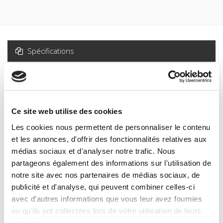
Spécifications
Formats
Sommaire
Ce site web utilise des cookies
Spécifications
Les cookies nous permettent de personnaliser le contenu
et les annonces, d'offrir des fonctionnalités relatives aux
médias sociaux et d'analyser notre trafic. Nous
Éditeur
partageons également des informations sur l'utilisation de
Presses de Sciences Po
notre site avec nos partenaires de médias sociaux, de
Auteur
publicité et d'analyse, qui peuvent combiner celles-ci
Johanna Siméant
avec d'autres informations que vous leur avez fournies
Revue
ou qu'ils ont collectées lors de votre utilisation de leurs
Critique internationale
services.