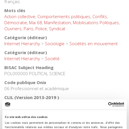
français
Mots clés
Action collective
,
Comportements politiques
,
Conflits
,
Démocratie
,
Mai 68
,
Manifestation
,
Mobilisations Politiques
,
Ouvriers
,
Paris
,
Police
,
Syndicat
Catégorie (éditeur)
Internet Hierarchy
>
Sociologie
>
Sociétés en mouvement
Catégorie (éditeur)
Internet Hierarchy
>
Société
BISAC Subject Heading
POL000000 POLITICAL SCIENCE
Code publique Onix
06 Professionnel et académique
CLIL (Version 2013-2019 )
3283 SCIENCES POLITIQUES
Date de première publication du titre
1990
Ce site web utilise des cookies
Les cookies nous permettent de personnaliser le contenu et les annonces, d'offrir des
Code Identifiant de classement sujet
fonctionnalités relatives aux médias sociaux et d'analyser notre trafic. Nous partageons