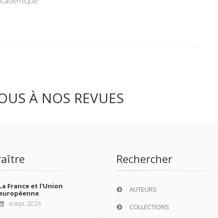
 académique
OUS À NOS REVUES
aître
Rechercher
La France et l'Union
AUTEURS
européenne
4 sept. 2026
COLLECTIONS