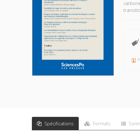
carbone
transit
A
Spécifications
Formats
Somm