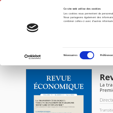
Ce site web utilise des cookies
Les cookies nous permettent de personnalis
Nous partageons également des informations
combiner celles-ci avec d'autres informatio
Accue
Revue économique 73-2, mars 2022
Accueil
Sélection
Nécessaires
Préférence
du
IMAGES
consentement
Re
La tra
Premi
Direct
Transit