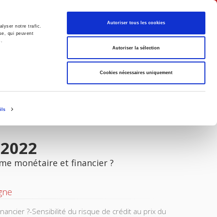
Français
Autoriser tous les cookies
lyser notre trafic.
se, qui peuvent
s.
Politique
Société
Autoriser la sélection
Cookies nécessaires uniquement
ils
 2022
me monétaire et financier ?
gne
ncier ?-Sensibilité du risque de crédit au prix du