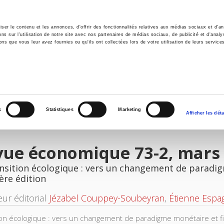
er le contenu et les annonces, d'offrir des fonctionnalités relatives aux médias sociaux et d'ana
 sur l'utilisation de notre site avec nos partenaires de médias sociaux, de publicité et d'analy
ns que vous leur avez fournies ou qu'ils ont collectées lors de votre utilisation de leurs service
il
Environnement
Histoire
International
s
Statistiques
Marketing
Afficher les déta
vue économique 73-2, mars
nsition écologique : vers un changement de paradig
ère édition
eur éditorial
Jézabel Couppey-Soubeyran
,
Étienne Espa
ion écologique : vers un changement de paradigme monétaire et fina