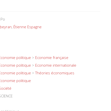
 Po
ubeyran
,
Étienne Espagne
Economie politique
>
Economie française
Economie politique
>
Economie internationale
Economie politique
>
Théories économiques
Economie politique
Société
SCIENCE