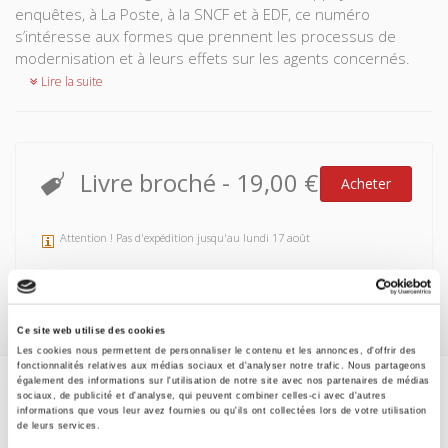
enquêtes, à La Poste, à la SNCF et à EDF, ce numéro
s’intéresse aux formes que prennent les processus de
modernisation et à leurs effets sur les agents concernés.
Lire la suite
Livre broché
-
19,00 €
Acheter
Attention ! Pas d'expédition jusqu'au lundi 17 août
Ce site web utilise des cookies
Les cookies nous permettent de personnaliser le contenu et les annonces, d'offrir des
fonctionnalités relatives aux médias sociaux et d'analyser notre trafic. Nous partageons
également des informations sur l'utilisation de notre site avec nos partenaires de médias
sociaux, de publicité et d'analyse, qui peuvent combiner celles-ci avec d'autres
Spécifications
informations que vous leur avez fournies ou qu'ils ont collectées lors de votre utilisation
de leurs services.