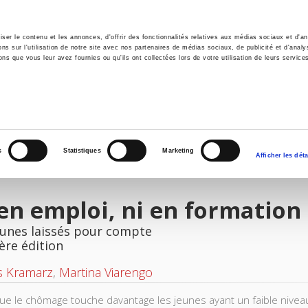
er le contenu et les annonces, d'offrir des fonctionnalités relatives aux médias sociaux et d'ana
 sur l'utilisation de notre site avec nos partenaires de médias sociaux, de publicité et d'analy
ns que vous leur avez fournies ou qu'ils ont collectées lors de votre utilisation de leurs service
il
Environnement
Histoire
International
s
Statistiques
Marketing
Afficher les déta
en emploi, ni en formation
eunes laissés pour compte
ère édition
s Kramarz
,
Martina Viarengo
ue le chômage touche davantage les jeunes ayant un faible nive