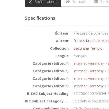
Spécifications
Formats
Somm
Spécifications
Éditeur
Presses de Sciences
Auteur
Francis Kramarz
,
Mart
Collection
Sécuriser l'emploi
Langue
français
Catégorie (éditeur)
Internet Hierarchy
>
Catégorie (éditeur)
Internet Hierarchy
>
Catégorie (éditeur)
Internet Hierarchy
>
Catégorie (éditeur)
Internet Hierarchy
>
BISAC Subject Heading
SOC000000 SOCIAL 
BIC subject category (UK)
J Society & social sci
Code publique Onix
06 Professionnel et