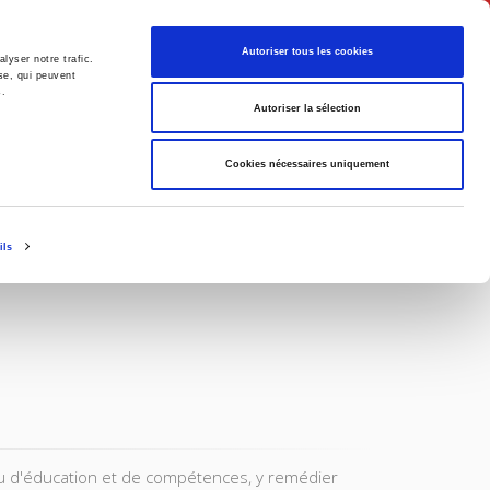
Français
Autoriser tous les cookies
lyser notre trafic.
se, qui peuvent
s.
Politique
Société
Autoriser la sélection
Cookies nécessaires uniquement
ils
au d'éducation et de compétences, y remédier