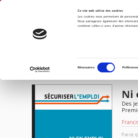
Ce site web utilise des cookies
Les cookies nous permettent de personnalis
Nous partageons également des informations
combiner celles-ci avec d'autres informatio
Accue
Ni en emploi, ni en formation
Accueil
Sélection
Nécessaires
Préférence
du
IMAGES
consentement
Ni 
Des j
Premi
Franci
Parce q