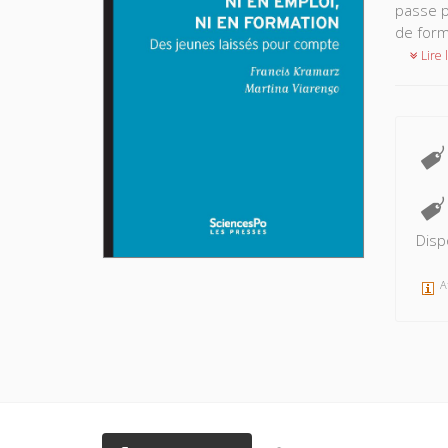
passe p
de form
Lire l
Disp
A