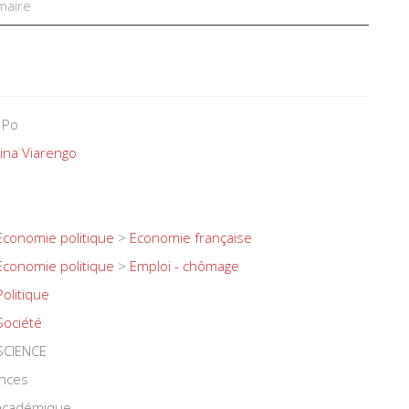
aire
 Po
ina Viarengo
Economie politique
>
Economie française
Economie politique
>
Emploi - chômage
Politique
Société
SCIENCE
ences
 académique