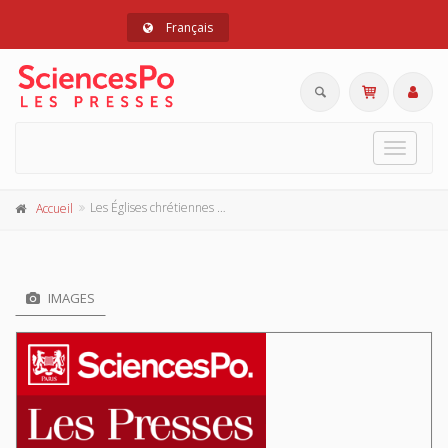
Français
Toggle
navigat
Les Églises chrétiennes et la décolonisation
Accueil
IMAGES