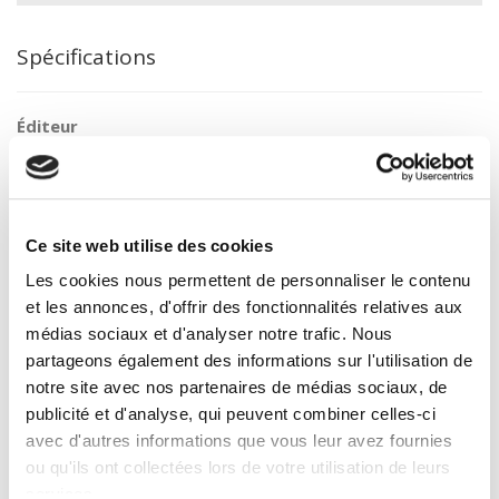
Spécifications
Éditeur
Presses de Sciences Po
Auteur
Marcel Merle
Collection
Ce site web utilise des cookies
Académique
Les cookies nous permettent de personnaliser le contenu
Langue
et les annonces, d'offrir des fonctionnalités relatives aux
français
médias sociaux et d'analyser notre trafic. Nous
Mots clés
partageons également des informations sur l'utilisation de
Histoire coloniale
notre site avec nos partenaires de médias sociaux, de
Catégorie (éditeur)
publicité et d'analyse, qui peuvent combiner celles-ci
Internet Hierarchy
>
Domaine histoire
>
Histoire par sujet
avec d'autres informations que vous leur avez fournies
ou qu'ils ont collectées lors de votre utilisation de leurs
Catégorie (éditeur)
services.
Internet Hierarchy
>
Histoire