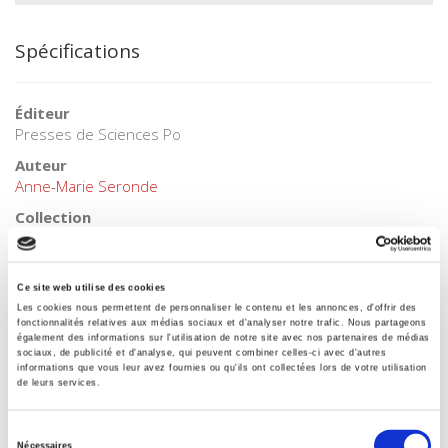
Spécifications
Éditeur
Presses de Sciences Po
Auteur
Anne-Marie Seronde
Collection
Académique
Langue
français
Ce site web utilise des cookies
Les cookies nous permettent de personnaliser le contenu et les annonces, d'offrir des
Mots clés
fonctionnalités relatives aux médias sociaux et d'analyser notre trafic. Nous partageons
Italie
également des informations sur l'utilisation de notre site avec nos partenaires de médias
sociaux, de publicité et d'analyse, qui peuvent combiner celles-ci avec d'autres
informations que vous leur avez fournies ou qu'ils ont collectées lors de votre utilisation
Catégorie (éditeur)
de leurs services.
Internet Hierarchy
>
Europe
>
Pays Européens
Catégorie (éditeur)
Sélection
Internet Hierarchy
>
International
Nécessaires