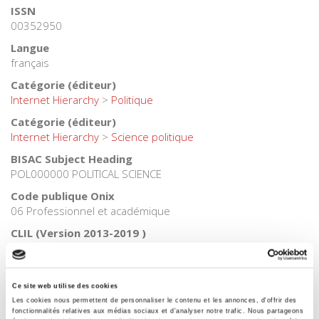
ISSN
00352950
Langue
français
Catégorie (éditeur)
Internet Hierarchy
>
Politique
Catégorie (éditeur)
Internet Hierarchy
>
Science politique
BISAC Subject Heading
POL000000 POLITICAL SCIENCE
Code publique Onix
06 Professionnel et académique
CLIL (Version 2013-2019 )
3283 SCIENCES POLITIQUES
Date de première publication du titre
19 novembre 2013
Ce site web utilise des cookies
Les cookies nous permettent de personnaliser le contenu et les annonces, d'offrir des
Code Identifiant de classement sujet
fonctionnalités relatives aux médias sociaux et d'analyser notre trafic. Nous partageons