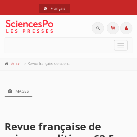
Français
Toggle
navigat
Revue française de science politique 63-5, Octobre 2013
Accueil
IMAGES
Revue française de