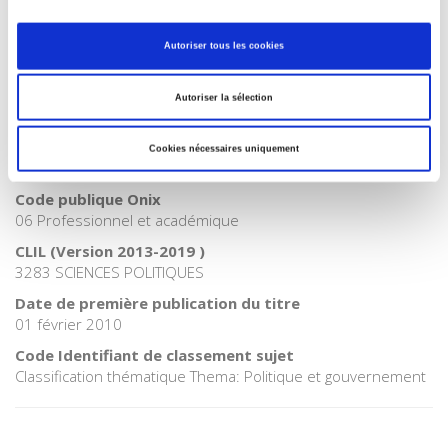
Internet Hierarchy
>
Science politique
Catégorie (éditeur)
Autoriser tous les cookies
Internet Hierarchy
>
Société
Catégorie (éditeur)
Autoriser la sélection
Internet Hierarchy
>
Sociologie
BISAC Subject Heading
Cookies nécessaires uniquement
POL000000 POLITICAL SCIENCE
Code publique Onix
06 Professionnel et académique
CLIL (Version 2013-2019 )
3283 SCIENCES POLITIQUES
Date de première publication du titre
01 février 2010
Code Identifiant de classement sujet
Classification thématique Thema: Politique et gouvernement