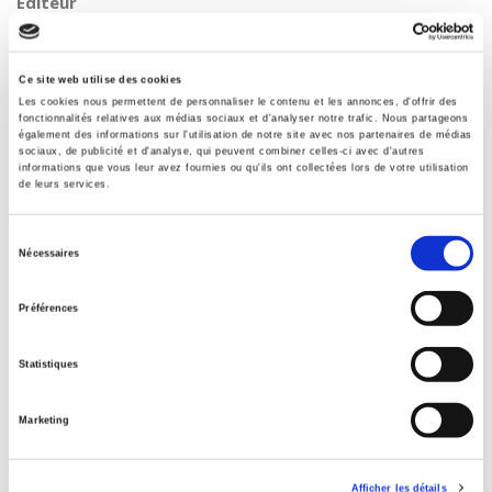
Éditeur
Presses de Sciences Po
Auteur
Florence Haegel
,
Marie-Claire Lavabre
Ce site web utilise des cookies
Les cookies nous permettent de personnaliser le contenu et les annonces, d'offrir des
Collection
fonctionnalités relatives aux médias sociaux et d'analyser notre trafic. Nous partageons
Académique
également des informations sur l'utilisation de notre site avec nos partenaires de médias
sociaux, de publicité et d'analyse, qui peuvent combiner celles-ci avec d'autres
informations que vous leur avez fournies ou qu'ils ont collectées lors de votre utilisation
Langue
de leurs services.
français
Mots clés
Sélection
Banlieues
,
Citoyenneté
,
Classes sociales
,
Comportements
Nécessaires
du
politiques
,
Identité
,
Questions urbaines
,
Territoires ruraux
consentement
Catégorie (éditeur)
Préférences
Internet Hierarchy
>
Sociologie
>
Sociologie politique
Catégorie (éditeur)
Statistiques
Internet Hierarchy
>
Science politique
>
Vie politique
Catégorie (éditeur)
Marketing
Internet Hierarchy
>
Politique
Catégorie (éditeur)
Afficher les détails