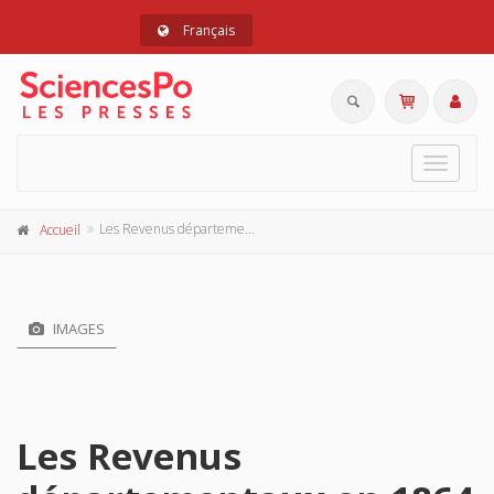
Français
Toggle
navigat
Les Revenus départementaux en 1864 et en 1954
Accueil
IMAGES
Les Revenus