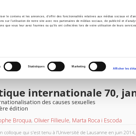
er le contenu et les annonces, d'offrir des fonctionnalités relatives aux médias sociaux et d'ana
 sur l'utilisation de notre site avec nos partenaires de médias sociaux, de publicité et d'analy
ns que vous leur avez fournies ou qu'ils ont collectées lors de votre utilisation de leurs service
il
Environnement
Histoire
International
s
Statistiques
Marketing
Afficher les déta
tique internationale 70, ja
rnationalisation des causes sexuelles
ère édition
tophe Broqua
,
Olivier Fillieule
,
Marta Roca i Escoda
un colloque qui s'est tenu à l'Université de Lausanne en juin 2014,