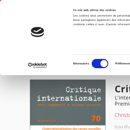
Ce site web utilise des cookies
Les cookies nous permettent de personnalis
Nous partageons également des informations
combiner celles-ci avec d'autres informatio
Accue
Critique internationale 70, janvier-mars 2016
Accueil
Sélection
Nécessaires
Préférence
du
IMAGES
consentement
Cri
L'inte
Premi
Chris
Issu d'