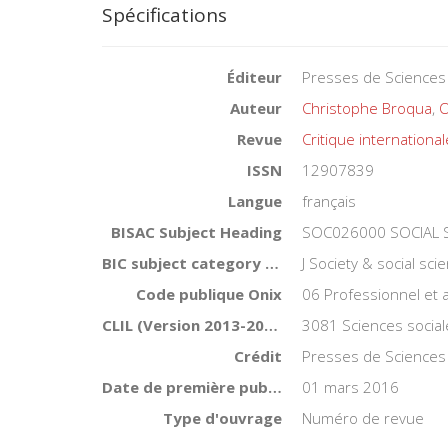
Spécifications
Éditeur
Presses de Sciences
Auteur
Christophe Broqua
,
O
Revue
Critique international
ISSN
12907839
Langue
français
BISAC Subject Heading
SOC026000 SOCIAL SC
BIC subject category (UK)
J Society & social sci
Code publique Onix
06 Professionnel et
CLIL (Version 2013-2019 )
3081 Sciences social
Crédit
Presses de Sciences
Date de première publication du titre
01 mars 2016
Type d'ouvrage
Numéro de revue