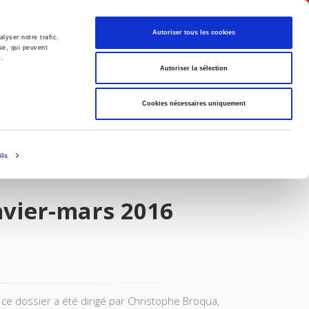
Français
Autoriser tous les cookies
lyser notre trafic.
se, qui peuvent
s.
Politique
Société
Autoriser la sélection
Cookies nécessaires uniquement
ils
nvier-mars 2016
 ce dossier a été dirigé par Christophe Broqua,