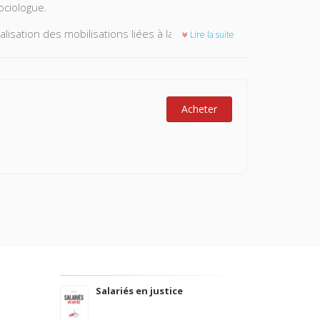
ociologue.
lisation des mobilisations liées à la sexualité en
Lire la suite
variété de ces contextes géographiques et
ène de globalisation de la sexualité et qui se
ctions militantes depuis les pays du Nord vers les
Acheter
a France à travers l’histoire de la lutte contre le
ue de la diffusion des pratiques de self-help
nis et la France.
Phillip M. Ayoub et David
l’International Lesbian and Gay Association (ILGA)
éfendues par l’Union européenne pour promouvoir la
transnationale des actions de plaidoyer du
e additionnel à la Charte africaine des droits de
 2003 et interdisant les mutilations génitales
national dans la diffusion de cette nouvelle norme
tion de « harcèlement sexuel » dans le débat public
Salariés en justice