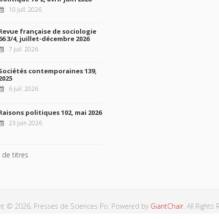
10 juil. 2026
Revue française de sociologie
66 3/4, juillet-décembre 2026
7 juil. 2026
Sociétés contemporaines 139,
2025
6 juil. 2026
Raisons politiques 102, mai 2026
23 juin 2026
 de titres
ht © 2026, Presses de Sciences Po. Powered by
GiantChair
. All Rights