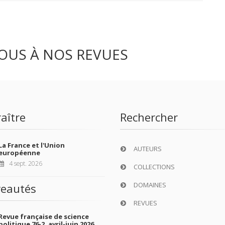
OUS À NOS REVUES
aître
Rechercher
La France et l'Union
AUTEURS
européenne
4 sept. 2026
COLLECTIONS
DOMAINES
eautés
REVUES
Revue française de science
politique 76-2, avril-juin 2026