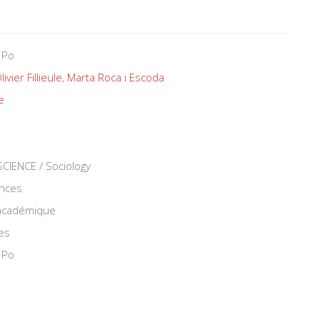
 Po
livier Fillieule
,
Marta Roca i Escoda
e
IENCE / Sociology
ences
 académique
es
 Po